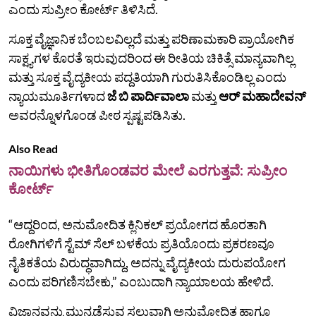
ಎಂದು ಸುಪ್ರೀಂ ಕೋರ್ಟ್‌ ತಿಳಿಸಿದೆ.
ಸೂಕ್ತ ವೈಜ್ಞಾನಿಕ ಬೆಂಬಲವಿಲ್ಲದೆ ಮತ್ತು ಪರಿಣಾಮಕಾರಿ ಪ್ರಾಯೋಗಿಕ
ಸಾಕ್ಷ್ಯಗಳ ಕೊರತೆ ಇರುವುದರಿಂದ ಈ ರೀತಿಯ ಚಿಕಿತ್ಸೆ ಮಾನ್ಯವಾಗಿಲ್ಲ
ಮತ್ತು ಸೂಕ್ತ ವೈದ್ಯಕೀಯ ಪದ್ದತಿಯಾಗಿ ಗುರುತಿಸಿಕೊಂಡಿಲ್ಲ ಎಂದು
ನ್ಯಾಯಮೂರ್ತಿಗಳಾದ
ಜೆ ಬಿ ಪಾರ್ದಿವಾಲಾ
ಮತ್ತು
ಆರ್ ಮಹಾದೇವನ್
ಅವರನ್ನೊಳಗೊಂಡ ಪೀಠ ಸ್ಪಷ್ಟಪಡಿಸಿತು.
Also Read
ನಾಯಿಗಳು ಭೀತಿಗೊಂಡವರ ಮೇಲೆ ಎರಗುತ್ತವೆ: ಸುಪ್ರೀಂ
ಕೋರ್ಟ್
“ಆದ್ದರಿಂದ, ಅನುಮೋದಿತ ಕ್ಲಿನಿಕಲ್ ಪ್ರಯೋಗದ ಹೊರತಾಗಿ
ರೋಗಿಗಳಿಗೆ ಸ್ಟೆಮ್ ಸೆಲ್ ಬಳಕೆಯ ಪ್ರತಿಯೊಂದು ಪ್ರಕರಣವೂ
ನೈತಿಕತೆಯ ವಿರುದ್ಧವಾಗಿದ್ದು, ಅದನ್ನು ವೈದ್ಯಕೀಯ ದುರುಪಯೋಗ
ಎಂದು ಪರಿಗಣಿಸಬೇಕು,” ಎಂಬುದಾಗಿ ನ್ಯಾಯಾಲಯ ಹೇಳಿದೆ.
ವಿಜ್ಞಾನವನ್ನು ಮುನ್ನಡೆಸುವ ಸಲುವಾಗಿ ಅನುಮೋದಿತ ಹಾಗೂ