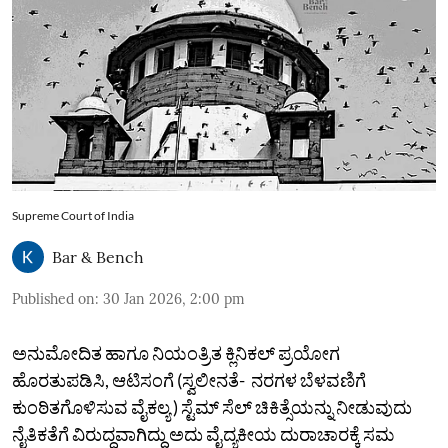
Supreme Court of India
Bar & Bench
Published on
:
30 Jan 2026, 2:00 pm
ಅನುಮೋದಿತ ಹಾಗೂ ನಿಯಂತ್ರಿತ ಕ್ಲಿನಿಕಲ್ ಪ್ರಯೋಗ
ಹೊರತುಪಡಿಸಿ, ಆಟಿಸಂಗೆ (ಸ್ವಲೀನತೆ- ನರಗಳ ಬೆಳವಣಿಗೆ
ಕುಂಠಿತಗೊಳಿಸುವ ವೈಕಲ್ಯ ) ಸ್ಟೆಮ್ ಸೆಲ್ ಚಿಕಿತ್ಸೆಯನ್ನು ನೀಡುವುದು
ನೈತಿಕತೆಗೆ ವಿರುದ್ಧವಾಗಿದ್ದು ಅದು ವೈದ್ಯಕೀಯ ದುರಾಚಾರಕ್ಕೆ ಸಮ