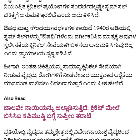
ನಿಯಂತ್ರಿತ ಕ್ಲಿನಿಕಲ್ ಪ್ರಯೋಗಗಳ ಸಂದರ್ಭದಲ್ಲಷ್ಟೇ ಸ್ಟೆಮ್ ಸೆಲ್
ಚಿಕಿತ್ಸೆಗೆ ಅನುಮತಿ ಇರಲಿದೆ ಎಂದು ಅದು ತಿಳಿಸಿದೆ.
ಔಷಧ ಮತ್ತು ಸೌಂದರ್ಯವರ್ಧಕಗಳ ಕಾಯಿದೆ 1940ರ ಅಡಿಯಲ್ಲಿ
ಸ್ಟೆಮ್ ಸೆಲ್‌ಗಳನ್ನು “ಔಷಧಿ”ಗಳೆಂದು ವರ್ಗೀಕರಿಸಿದ ಮಾತ್ರಕ್ಕೆ ಅವುಗಳ
ಸ್ವಲೀನತೆಯ ಕ್ಲಿನಿಕಲ್‌ ಸೇವೆಯಾಗಿ ಬಳಸಲು ಅನುಮತಿ ಸಿಗುವುದಿಲ್ಲ
ಎಂದು ನ್ಯಾಯಾಲಯ ಸ್ಪಷ್ಟಪಡಿಸಿದೆ.
ಹೀಗಾಗಿ, ಇಂತಹ ಚಿಕಿತ್ಸೆಯನ್ನು ಸಾಮಾನ್ಯ ಕ್ಲಿನಿಕಲ್ ಸೇವೆಯಾಗಿ
ನೀಡುವ ವೈದ್ಯರು, ರೋಗಿಗಳಿಗೆ ನೀಡಬೇಕಾದ ಯುಕ್ತವಾದ ಆರೈಕೆಯ
ಮಾನದಂಡ ಪಾಲಿಸಲು ವಿಫಲರಾಗುತ್ತಾರೆ ಎಂದು ಪೀಠ ಹೇಳಿದೆ.
Also Read
ಬಾಲವೇ ನಾಯಿಯನ್ನು ಅಲ್ಲಾಡಿಸುತ್ತಿದೆ: ಕ್ರಿಕೆಟ್ ಮೇಲೆ
ಬಿಸಿಸಿಐ ಕಪಿಮುಷ್ಠಿ ಬಗ್ಗೆ ಸುಪ್ರೀಂ ತರಾಟೆ
ಪ್ರತಿಯೊಬ್ಬ ವೈದ್ಯರೂ ತಮ್ಮ ಕ್ಷೇತ್ರದಲ್ಲಿ ವಿವೇಚನಾಯುಕ್ತ ವೈದ್ಯರಿಂದ
ನಿರೀಕ್ಷಿಸಲಾಗುವ ಯುಕ್ತವಾದ ಆರೈಕೆ, ಕೌಶಲ್ಯ ಮತ್ತು ಜ್ಞಾನವನ್ನು