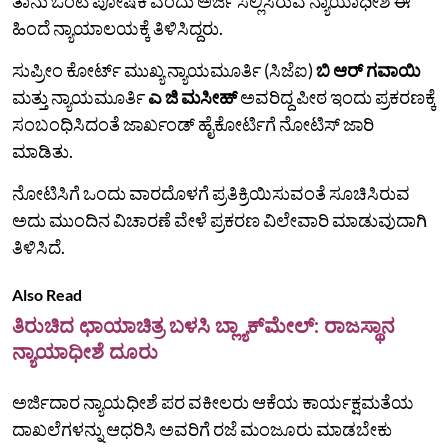
ತಾನು‌ ಒಂಟಿ‌ ಪೋಷಕಿ ಎಂದು ಅರ್ಜಿ ಸಲ್ಲಿಸಿರುವ ನ್ಯಾಯಾಧೀಶೆ ಈ
ಹಿಂದೆ ನ್ಯಾಯಾಲಯಕ್ಕೆ ತಿಳಿಸಿದ್ದರು.
ಸುಪ್ರೀಂ ಕೋರ್ಟ್ ಮುಖ್ಯ ನ್ಯಾಯಮೂರ್ತಿ (ಸಿಜೆಐ)
ಬಿ ಆರ್ ಗವಾಯಿ
ಮತ್ತು ನ್ಯಾಯಮೂರ್ತಿ
ಎ ಜಿ ಮಸೀಹ್
ಅವರಿದ್ದ ಪೀಠ ಇಂದು ಪ್ರಕರಣಕ್ಕೆ
ಸಂಬಂಧಿಸಿದಂತೆ ಜಾರ್ಖಂಡ್ ಹೈಕೋರ್ಟಿಗೆ ನೋಟಿಸ್ ಜಾರಿ
ಮಾಡಿತು.
ನೋಟಿಸಿಗೆ ಒಂದು ವಾರದೊಳಗೆ‌ ಪ್ರತಿಕ್ರಿಯಿಸುವಂತೆ ಸೂಚಿಸಿರುವ
ಅದು ಮುಂದಿನ‌ ವಿಚಾರಣೆ ವೇಳೆ‌ ಪ್ರಕರಣ ವಿಲೇವಾರಿ‌ ಮಾಡುವುದಾಗಿ
ತಿಳಿಸಿದೆ.
Also Read
ತಿರುಚಿದ ಛಾಯಾಚಿತ್ರ ಬಳಸಿ ಬ್ಲ್ಯಾಕ್‌ಮೇಲ್‌: ರಾಜಸ್ಥಾನ
ನ್ಯಾಯಾಧೀಶೆ ದೂರು
ಅರ್ಜಿದಾರ ನ್ಯಾಯಧೀಶೆ ಪರ‌ ವಕೀಲರು ಆಕೆಯ ಕಾರ್ಯಕ್ಷಮತೆಯ
ದಾಖಲೆಗಳನ್ನು ಆಧರಿಸಿ ಅವರಿಗೆ ರಜೆ ಮಂಜೂರು ಮಾಡಬೇಕು