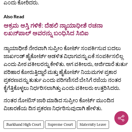
ಎಂದು‌ ಕೋರಿದರು.
Also Read
ಅಕ್ರಮ ಆಸ್ತಿ ಗಳಿಕೆ: ದೆಹಲಿ ನ್ಯಾಯಾಧೀಶೆ ರಚನಾ
ಲಖನ್‌ಪಾಲ್‌ ಅವರನ್ನು ಬಂಧಿಸಿದ ಸಿಬಿಐ
ನ್ಯಾಯಾಧೀಶೆ ನೇರವಾಗಿ ಸುಪ್ರೀಂ ಕೋರ್ಟ್ ಸಂಪರ್ಕಿಸುವ ಬದಲು
ಜಾರ್ಖಂಡ್ ಹೈಕೋರ್ಟ್ ಆಡಳಿತ ವಿಭಾಗವನ್ನು ಏಕೆ ಸಂಪರ್ಕಿಸಲಿಲ್ಲ
ಎಂದು ಪೀಠ ವಕೀಲರನ್ನು ಕೇಳಿತು. ಆಗ ವಕೀಲರು, ಅರ್ಜಿದಾರೆ ತುರ್ತು
ಪರಿಹಾರ ಕೋರುತ್ತಿದ್ದಾರೆ ಮತ್ತು ಹೈಕೋರ್ಟ್ ನಿಯಮಗಳ ಪ್ರಕಾರ
ಪ್ರಕರಣವನ್ನು ತುರ್ತು ಎಂದು ಪರಿಗಣಿಸದೆ ಬೇಸಿಗೆ ರಜೆಯ ನಂತರ
ಕೈಗೆತ್ತಿಕೊಳ್ಳಲು ನಿರ್ಧರಿಸಲಾಗಿತ್ತು ಎಂದು ವಕೀಲರು ಉತ್ತರಿಸಿದರು.
ನಂತರ ನೋಟಿಸ್ ಜಾರಿ ಮಾಡಿದ ಸುಪ್ರೀಂ ಕೋರ್ಟ್ ಮುಂದಿನ
ವಿಚಾರಣೆಯ ದಿನ ಪ್ರಕರಣ ನಿರ್ಧರಿಸುವುದಾಗಿ ಹೇಳಿತು.
Jharkhand High Court
Supreme Court
Maternity Leave