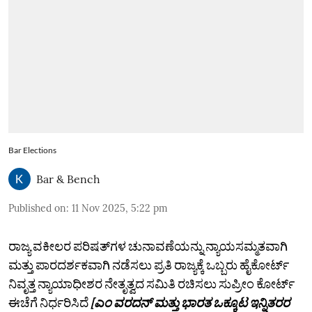
Bar Elections
Bar & Bench
Published on
:
11 Nov 2025, 5:22 pm
ರಾಜ್ಯ ವಕೀಲರ ಪರಿಷತ್‌ಗಳ ಚುನಾವಣೆಯನ್ನು ನ್ಯಾಯಸಮ್ಮತವಾಗಿ
ಮತ್ತು ಪಾರದರ್ಶಕವಾಗಿ ನಡೆಸಲು ಪ್ರತಿ ರಾಜ್ಯಕ್ಕೆ ಒಬ್ಬರು ಹೈಕೋರ್ಟ್‌
ನಿವೃತ್ತ ನ್ಯಾಯಾಧೀಶರ ನೇತೃತ್ವದ ಸಮಿತಿ ರಚಿಸಲು ಸುಪ್ರೀಂ ಕೋರ್ಟ್‌
ಈಚೆಗೆ ನಿರ್ಧರಿಸಿದೆ
[ಎಂ ವರದನ್ ಮತ್ತು ಭಾರತ ಒಕ್ಕೂಟ ಇನ್ನಿತರರ