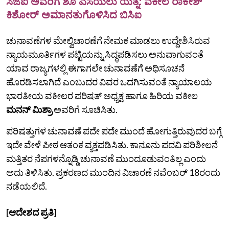
ಸಿಜೆಐ ಅವರಿಗೆ ಶೂ ಎಸೆಯಲು ಯತ್ನ: ವಕೀಲ ರಾಕೇಶ್
ಕಿಶೋರ್ ಅಮಾನತುಗೊಳಿಸಿದ ಬಿಸಿಐ
ಚುನಾವಣೆಗಳ ಮೇಲ್ವಿಚಾರಣೆಗೆ ನೇಮಕ ಮಾಡಲು ಉದ್ದೇಶಿಸಿರುವ
ನ್ಯಾಯಮೂರ್ತಿಗಳ ಪಟ್ಟಿಯನ್ನು ಸಿದ್ಧಪಡಿಸಲು ಅನುವಾಗುವಂತೆ
ಯಾವ ರಾಜ್ಯಗಳಲ್ಲಿ ಈಗಾಗಲೇ ಚುನಾವಣೆಗೆ ಅಧಿಸೂಚನೆ
ಹೊರಡಿಸಲಾಗಿದೆ ಎಂಬುದರ ವಿವರ ಒದಗಿಸುವಂತೆ ನ್ಯಾಯಾಲಯ
ಭಾರತೀಯ ವಕೀಲರ ಪರಿಷತ್‌ ಅಧ್ಯಕ್ಷ ಹಾಗೂ ಹಿರಿಯ ವಕೀಲ
ಮನನ್‌ ಮಿಶ್ರಾ
ಅವರಿಗೆ ಸೂಚಿಸಿತು.
ಪರಿಷತ್ತುಗಳ ಚುನಾವಣೆ ಪದೇ ಪದೇ ಮುಂದೆ ಹೋಗುತ್ತಿರುವುದರ ಬಗ್ಗೆ
ಇದೇ ವೇಳೆ ಪೀಠ ಆತಂಕ ವ್ಯಕ್ತಪಡಿಸಿತು. ಕಾನೂನು ಪದವಿ ಪರಿಶೀಲನೆ
ಮತ್ತಿತರ ನೆಪಗಳನ್ನೊಡ್ಡಿ ಚುನಾವಣೆ ಮುಂದೂಡುವಂತಿಲ್ಲ ಎಂದು
ಅದು ತಿಳಿಸಿತು. ಪ್ರಕರಣದ ಮುಂದಿನ ವಿಚಾರಣೆ ನವೆಂಬರ್ 18ರಂದು
ನಡೆಯಲಿದೆ.
[ಆದೇಶದ ಪ್ರತಿ]