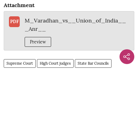
Attachment
M_Varadhan_vs__Union_of_India__
PDF
_Anr__
Preview
Supreme Court
High Court judges
State Bar Councils