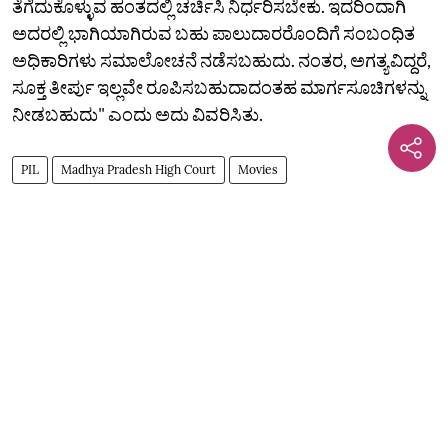
ತೆಗೆದುಕೊಳ್ಳುವ ಹಂತದಲ್ಲಿ ಚರ್ಚಿಸಿ ನಿರ್ಧರಿಸಬೇಕು. ಇದರಿಂದಾಗಿ
ಅದರಲ್ಲಿ ಭಾಗಿಯಾಗಿರುವ ಬಹು ಪಾಲುದಾರರೊಂದಿಗೆ ಸಂಬಂಧಿತ
ಅಧಿಕಾರಿಗಳು ಸಮಾಲೋಚನೆ ನಡೆಸಬಹುದು. ನಂತರ, ಅಗತ್ಯವಿದ್ದರೆ,
ಸೂಕ್ತ ತೀರ್ಪು ಇಲ್ಲವೇ ರೂಪಿಸಬಹುದಾದಂತಹ ಮಾರ್ಗಸೂಚಿಗಳನ್ನು
ನೀಡಬಹುದು" ಎಂದು ಅದು ವಿವರಿಸಿತು.
PIL
Madhya Pradesh High Court
Movies