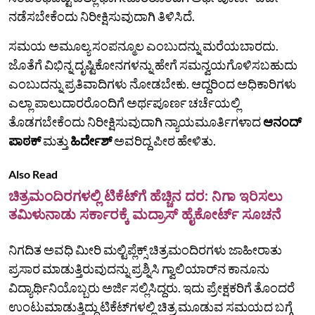
ನಡೆಸಬೇಕೆಂದು ನಿರೀಕ್ಷಿಸುವುದಾಗಿ ತಿಳಿಸಿದೆ.
ಸಮಯ ಅಮೂಲ್ಯ ಸಂಪನ್ಮೂಲ ಎಂಬುದನ್ನು ಮರೆಯಬಾರದು.
ಜೊತೆಗೆ ವಿಭಿನ್ನ ದೃಷ್ಟಿಕೋನಗಳನ್ನು ಹೇಗೆ ಸಮನ್ವಯಗೊಳಿಸಬಹುದು
ಎಂಬುದನ್ನು ಪ್ರತಿವಾದಿಗಳು ನೋಡಬೇಕು. ಆದ್ದರಿಂದ ಅಧಿಕಾರಿಗಳು
ಎಲ್ಲಾ ಪಾಲುದಾರರೊಂದಿಗೆ ಅರ್ಥಪೂರ್ಣ ಚರ್ಚೆಯಲ್ಲಿ
ತೊಡಗಬೇಕೆಂದು ನಿರೀಕ್ಷಿಸುವುದಾಗಿ ನ್ಯಾಯಮೂರ್ತಿಗಳಾದ
ಆನಂದ್
ಪಾಠಕ್
ಮತ್ತು
ಹಿರ್ದೇಶ್
ಅವರಿದ್ದ ಪೀಠ ಹೇಳಿತು.
Also Read
ಚಿತ್ರಮಂದಿರಗಳಲ್ಲಿ ಟಿಕೆಟ್‌ಗೆ ಹೆಚ್ಚಿನ ದರ: ನಿಗಾ ಇರಿಸಲು
ತಮಿಳುನಾಡು ಸರ್ಕಾರಕ್ಕೆ ಮದ್ರಾಸ್ ಹೈಕೋರ್ಟ್ ಸೂಚನೆ
ನಿಗದಿತ ಅವಧಿ ಮೀರಿ ಮಲ್ಟಿಪ್ಲೆಕ್ಸ್ ಚಿತ್ರಮಂದಿರಗಳು ಜಾಹೀರಾತು
ಪ್ರಸಾರ ಮಾಡುತ್ತಿರುವುದನ್ನು ಪ್ರಶ್ನಿಸಿ ಗ್ವಾಲಿಯಾರ್‌ನ ಕಾನೂನು
ವಿದ್ಯಾರ್ಥಿನಿಯೊಬ್ಬರು ಅರ್ಜಿ ಸಲ್ಲಿಸಿದ್ದರು. ಇದು ಪ್ರೇಕ್ಷಕರಿಗೆ ತೊಂದರೆ
ಉಂಟುಮಾಡುತ್ತಿದ್ದು ಟಿಕೆಟ್‌ಗಳಲ್ಲಿ ಚಿತ್ರ ಮೂಡುವ ಸಮಯದ ಬಗ್ಗೆ