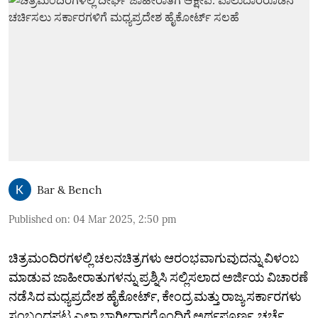
Bar & Bench
Published on
:
04 Mar 2025, 2:50 pm
ಚಿತ್ರಮಂದಿರಗಳಲ್ಲಿ ಚಲನಚಿತ್ರಗಳು ಆರಂಭವಾಗುವುದನ್ನು ವಿಳಂಬ
ಮಾಡುವ ಜಾಹೀರಾತುಗಳನ್ನು ಪ್ರಶ್ನಿಸಿ ಸಲ್ಲಿಸಲಾದ ಅರ್ಜಿಯ ವಿಚಾರಣೆ
ನಡೆಸಿದ ಮಧ್ಯಪ್ರದೇಶ ಹೈಕೋರ್ಟ್, ಕೇಂದ್ರ ಮತ್ತು ರಾಜ್ಯ ಸರ್ಕಾರಗಳು
ಸಂಬಂಧಪಟ್ಟ ಎಲ್ಲಾ ಭಾಗೀದಾರರೊಂದಿಗೆ ಅರ್ಥಪೂರ್ಣ ಚರ್ಚೆ