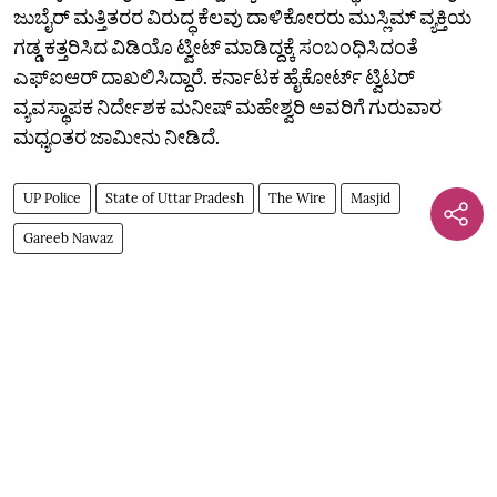
ಜುಬೈರ್‌ ಮತ್ತಿತರರ ವಿರುದ್ಧ ಕೆಲವು ದಾಳಿಕೋರರು ಮುಸ್ಲಿಮ್‌ ವ್ಯಕ್ತಿಯ
ಗಡ್ಡ ಕತ್ತರಿಸಿದ ವಿಡಿಯೊ ಟ್ವೀಟ್‌ ಮಾಡಿದ್ದಕ್ಕೆ ಸಂಬಂಧಿಸಿದಂತೆ
ಎಫ್‌ಐಆರ್‌ ದಾಖಲಿಸಿದ್ದಾರೆ. ಕರ್ನಾಟಕ ಹೈಕೋರ್ಟ್‌ ಟ್ವಿಟರ್‌
ವ್ಯವಸ್ಥಾಪಕ ನಿರ್ದೇಶಕ ಮನೀಷ್‌ ಮಹೇಶ್ವರಿ ಅವರಿಗೆ ಗುರುವಾರ
ಮಧ್ಯಂತರ ಜಾಮೀನು ನೀಡಿದೆ.
UP Police
State of Uttar Pradesh
The Wire
Masjid
Gareeb Nawaz