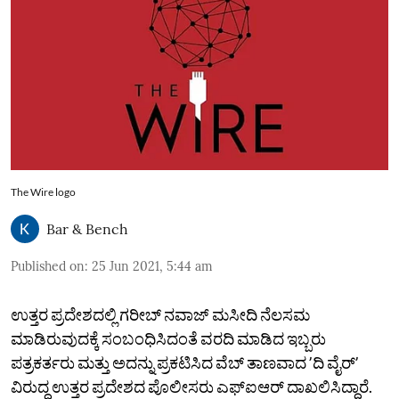
The Wire logo
Bar & Bench
Published on
:
25 Jun 2021, 5:44 am
ಉತ್ತರ ಪ್ರದೇಶದಲ್ಲಿ ಗರೀಬ್‌ ನವಾಜ್‌ ಮಸೀದಿ ನೆಲಸಮ
ಮಾಡಿರುವುದಕ್ಕೆ ಸಂಬಂಧಿಸಿದಂತೆ ವರದಿ ಮಾಡಿದ ಇಬ್ಬರು
ಪತ್ರಕರ್ತರು ಮತ್ತು ಅದನ್ನು ಪ್ರಕಟಿಸಿದ ವೆಬ್‌ ತಾಣವಾದ ʼದಿ ವೈರ್‌ʼ
ವಿರುದ್ಧ ಉತ್ತರ ಪ್ರದೇಶದ ಪೊಲೀಸರು ಎಫ್‌ಐಆರ್‌ ದಾಖಲಿಸಿದ್ದಾರೆ.