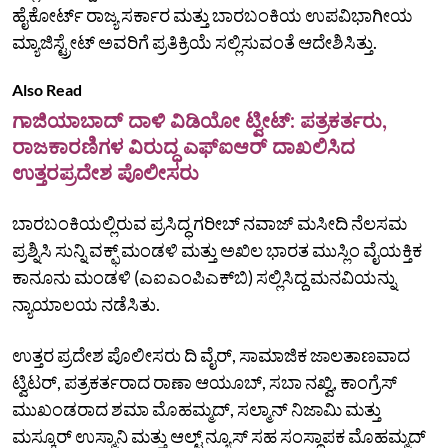
ಹೈಕೋರ್ಟ್‌ ರಾಜ್ಯ ಸರ್ಕಾರ ಮತ್ತು ಬಾರಬಂಕಿಯ ಉಪವಿಭಾಗೀಯ
ಮ್ಯಾಜಿಸ್ಟ್ರೇಟ್‌ ಅವರಿಗೆ ಪ್ರತಿಕ್ರಿಯೆ ಸಲ್ಲಿಸುವಂತೆ ಆದೇಶಿಸಿತ್ತು.
Also Read
ಗಾಜಿಯಾಬಾದ್ ದಾಳಿ ವಿಡಿಯೋ ಟ್ವೀಟ್: ಪತ್ರಕರ್ತರು,
ರಾಜಕಾರಣಿಗಳ ವಿರುದ್ಧ ಎಫ್ಐಆರ್ ದಾಖಲಿಸಿದ
ಉತ್ತರಪ್ರದೇಶ ಪೊಲೀಸರು
ಬಾರಬಂಕಿಯಲ್ಲಿರುವ ಪ್ರಸಿದ್ಧ ಗರೀಬ್‌ ನವಾಜ್‌ ಮಸೀದಿ ನೆಲಸಮ
ಪ್ರಶ್ನಿಸಿ ಸುನ್ನಿ ವಕ್ಫ್‌ ಮಂಡಳಿ ಮತ್ತು ಅಖಿಲ ಭಾರತ ಮುಸ್ಲಿಂ ವೈಯಕ್ತಿಕ
ಕಾನೂನು ಮಂಡಳಿ (ಎಐಎಂಪಿಎಕ್‌ಬಿ) ಸಲ್ಲಿಸಿದ್ದ ಮನವಿಯನ್ನು
ನ್ಯಾಯಾಲಯ ನಡೆಸಿತು.
ಉತ್ತರ ಪ್ರದೇಶ ಪೊಲೀಸರು ದಿ ವೈರ್‌, ಸಾಮಾಜಿಕ ಜಾಲತಾಣವಾದ
ಟ್ವಿಟರ್‌, ಪತ್ರಕರ್ತರಾದ ರಾಣಾ ಆಯೂಬ್‌, ಸಬಾ ನಖ್ವಿ, ಕಾಂಗ್ರೆಸ್‌
ಮುಖಂಡರಾದ ಶಮಾ ಮೊಹಮ್ಮದ್‌, ಸಲ್ಮಾನ್‌ ನಿಜಾಮಿ ಮತ್ತು
ಮಸ್ಕೂರ್‌ ಉಸ್ಮಾನಿ ಮತ್ತು ಆಲ್ಟ್‌ ನ್ಯೂಸ್‌ ಸಹ ಸಂಸ್ಥಾಪಕ ಮೊಹಮ್ಮದ್‌