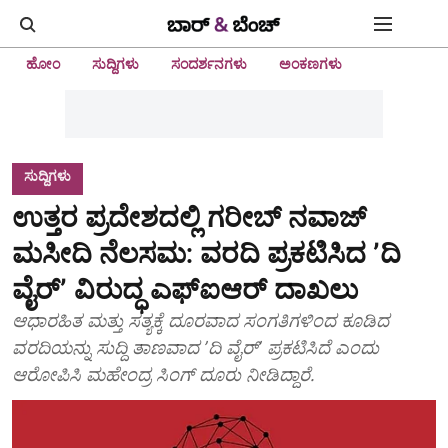
ಹೋಂ
ಸುದ್ದಿಗಳು
ಸಂದರ್ಶನಗಳು
ಅಂಕಣಗಳು
ಸುದ್ದಿಗಳು
ಉತ್ತರ ಪ್ರದೇಶದಲ್ಲಿ ಗರೀಬ್‌ ನವಾಜ್‌
ಮಸೀದಿ ನೆಲಸಮ: ವರದಿ ಪ್ರಕಟಿಸಿದ ʼದಿ
ವೈರ್‌ʼ ವಿರುದ್ಧ ಎಫ್‌ಐಆರ್‌ ದಾಖಲು
ಆಧಾರಹಿತ ಮತ್ತು ಸತ್ಯಕ್ಕೆ ದೂರವಾದ ಸಂಗತಿಗಳಿಂದ ಕೂಡಿದ
ವರದಿಯನ್ನು ಸುದ್ದಿ ತಾಣವಾದ ʼದಿ ವೈರ್‌ʼ ಪ್ರಕಟಿಸಿದೆ ಎಂದು
ಆರೋಪಿಸಿ ಮಹೇಂದ್ರ ಸಿಂಗ್‌ ದೂರು ನೀಡಿದ್ದಾರೆ.