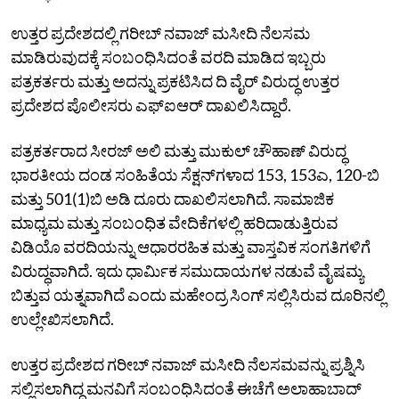
ಉತ್ತರ ಪ್ರದೇಶದಲ್ಲಿ ಗರೀಬ್‌ ನವಾಜ್‌ ಮಸೀದಿ ನೆಲಸಮ
ಮಾಡಿರುವುದಕ್ಕೆ ಸಂಬಂಧಿಸಿದಂತೆ ವರದಿ ಮಾಡಿದ ಇಬ್ಬರು
ಪತ್ರಕರ್ತರು ಮತ್ತು ಅದನ್ನು ಪ್ರಕಟಿಸಿದ ದಿ ವೈರ್‌ ವಿರುದ್ಧ ಉತ್ತರ
ಪ್ರದೇಶದ ಪೊಲೀಸರು ಎಫ್‌ಐಆರ್‌ ದಾಖಲಿಸಿದ್ದಾರೆ.
ಪತ್ರಕರ್ತರಾದ ಸೀರಜ್‌ ಅಲಿ ಮತ್ತು ಮುಕುಲ್‌ ಚೌಹಾಣ್‌ ವಿರುದ್ಧ
ಭಾರತೀಯ ದಂಡ ಸಂಹಿತೆಯ ಸೆಕ್ಷನ್‌ಗಳಾದ 153, 153ಎ, 120-ಬಿ
ಮತ್ತು 501(1)ಬಿ ಅಡಿ ದೂರು ದಾಖಲಿಸಲಾಗಿದೆ. ಸಾಮಾಜಿಕ
ಮಾಧ್ಯಮ ಮತ್ತು ಸಂಬಂಧಿತ ವೇದಿಕೆಗಳಲ್ಲಿ ಹರಿದಾಡುತ್ತಿರುವ
ವಿಡಿಯೊ ವರದಿಯನ್ನು ಆಧಾರರಹಿತ ಮತ್ತು ವಾಸ್ತವಿಕ ಸಂಗತಿಗಳಿಗೆ
ವಿರುದ್ಧವಾಗಿದೆ. ಇದು ಧಾರ್ಮಿಕ ಸಮುದಾಯಗಳ ನಡುವೆ ವೈಷಮ್ಯ
ಬಿತ್ತುವ ಯತ್ನವಾಗಿದೆ ಎಂದು ಮಹೇಂದ್ರ ಸಿಂಗ್‌ ಸಲ್ಲಿಸಿರುವ ದೂರಿನಲ್ಲಿ
ಉಲ್ಲೇಖಿಸಲಾಗಿದೆ.
ಉತ್ತರ ಪ್ರದೇಶದ ಗರೀಬ್‌ ನವಾಜ್‌ ಮಸೀದಿ ನೆಲಸಮವನ್ನು ಪ್ರಶ್ನಿಸಿ
ಸಲ್ಲಿಸಲಾಗಿದ್ದ ಮನವಿಗೆ ಸಂಬಂಧಿಸಿದಂತೆ ಈಚೆಗೆ ಅಲಾಹಾಬಾದ್‌