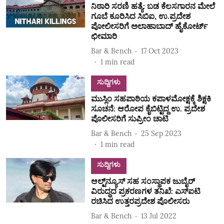
ನಿಠಾರಿ ಸರಣಿ ಹತ್ಯೆ: ಬಡ ಕೆಲಸಗಾರನ ಮೇಲೆ
ಗೂಬೆ ಕೂರಿಸಿದ ಸಿಬಿಐ, ಉ.ಪ್ರದೇಶ
ಪೋಲೀಸರಿಗೆ ಅಲಾಹಾಬಾದ್ ಹೈಕೋರ್ಟ್
ಛೀಮಾರಿ
Bar & Bench
17 Oct 2023
1
min read
ಸುದ್ದಿಗಳು
ಮುಸ್ಲಿಂ ಸಹಪಾಠಿಯ ಕಪಾಳಮೋಕ್ಷಕ್ಕೆ ಶಿಕ್ಷಕಿ
ಸೂಚನೆ: ಆರೋಪ ಕೈಬಿಟ್ಟಿದ್ದ ಉ. ಪ್ರದೇಶ
ಪೊಲೀಸರಿಗೆ ಸುಪ್ರೀಂ ಚಾಟಿ
Bar & Bench
25 Sep 2023
1
min read
ಸುದ್ದಿಗಳು
ಆಲ್ಟ್‌ನ್ಯೂಸ್‌ ಸಹ ಸಂಸ್ಥಾಪಕ ಜುಬೈರ್
ವಿರುದ್ಧದ ಪ್ರಕರಣಗಳ ತನಿಖೆ: ಎಸ್ಐಟಿ
ರಚಿಸಿದ ಉತ್ತರಪ್ರದೇಶ ಪೊಲೀಸರು
Bar & Bench
13 Jul 2022