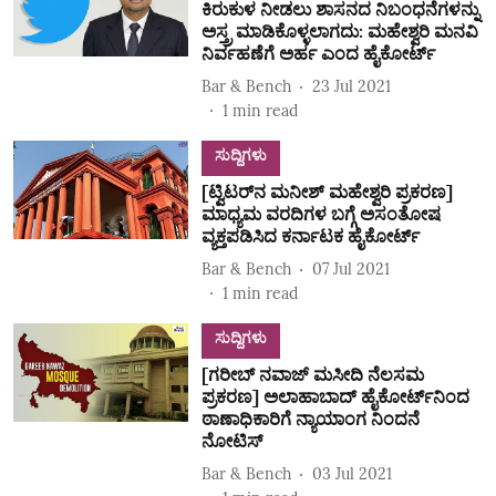
ಕಿರುಕುಳ ನೀಡಲು ಶಾಸನದ ನಿಬಂಧನೆಗಳನ್ನು
ಅಸ್ತ್ರ ಮಾಡಿಕೊಳ್ಳಲಾಗದು: ಮಹೇಶ್ವರಿ ಮನವಿ
ನಿರ್ವಹಣೆಗೆ ಅರ್ಹ ಎಂದ ಹೈಕೋರ್ಟ್‌
Bar & Bench
23 Jul 2021
1
min read
ಸುದ್ದಿಗಳು
[ಟ್ವಿಟರ್‌ನ ಮನೀಶ್‌ ಮಹೇಶ್ವರಿ ಪ್ರಕರಣ]
ಮಾಧ್ಯಮ ವರದಿಗಳ ಬಗ್ಗೆ ಅಸಂತೋಷ
ವ್ಯಕ್ತಪಡಿಸಿದ ಕರ್ನಾಟಕ ಹೈಕೋರ್ಟ್‌
Bar & Bench
07 Jul 2021
1
min read
ಸುದ್ದಿಗಳು
[ಗರೀಬ್‌ ನವಾಜ್‌ ಮಸೀದಿ ನೆಲಸಮ
ಪ್ರಕರಣ] ಅಲಾಹಾಬಾದ್‌ ಹೈಕೋರ್ಟ್‌ನಿಂದ
ಠಾಣಾಧಿಕಾರಿಗೆ ನ್ಯಾಯಾಂಗ ನಿಂದನೆ
ನೋಟಿಸ್‌
Bar & Bench
03 Jul 2021