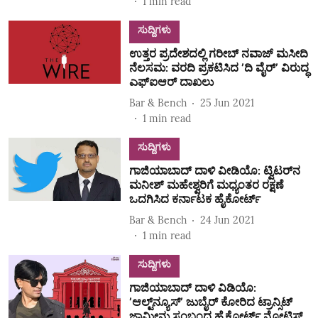
1
min read
ಸುದ್ದಿಗಳು
ಉತ್ತರ ಪ್ರದೇಶದಲ್ಲಿ ಗರೀಬ್‌ ನವಾಜ್‌ ಮಸೀದಿ
ನೆಲಸಮ: ವರದಿ ಪ್ರಕಟಿಸಿದ ʼದಿ ವೈರ್‌ʼ ವಿರುದ್ಧ
ಎಫ್‌ಐಆರ್‌ ದಾಖಲು
Bar & Bench
25 Jun 2021
1
min read
ಸುದ್ದಿಗಳು
ಗಾಜಿಯಾಬಾದ್ ದಾಳಿ ವೀಡಿಯೊ: ಟ್ವಿಟರ್‌ನ
ಮನೀಶ್ ಮಹೇಶ್ವರಿಗೆ ಮಧ್ಯಂತರ ರಕ್ಷಣೆ
ಒದಗಿಸಿದ ಕರ್ನಾಟಕ ಹೈಕೋರ್ಟ್
Bar & Bench
24 Jun 2021
1
min read
ಸುದ್ದಿಗಳು
ಗಾಜಿಯಾಬಾದ್‌ ದಾಳಿ ವಿಡಿಯೊ:
ʼಆಲ್ಟ್‌ನ್ಯೂಸ್‌ʼ ಜುಬೈರ್‌ ಕೋರಿದ ಟ್ರಾನ್ಸಿಟ್‌
ಜಾಮೀನು ಸಂಬಂಧ ಹೈಕೋರ್ಟ್‌ ನೋಟಿಸ್‌