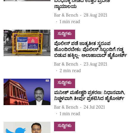
ಬಂಧನಕ್ಕೆ ನೀಡಿದ ಉತ್ತರ ಪ್ರದೇಶ
ನ್ಯಾಯಾಲಯ
Bar & Bench
28 Aug 2021
1
min read
ಸುದ್ದಿಗಳು
ಪೊಲೀಸ್‌ ಪಡೆ ಜಾತ್ಯತೀತ ಸ್ವರೂಪ
ಹೊಂದಿರಬೇಕು: ಪೊಲೀಸ್‌ ಸಿಬ್ಬಂದಿಗೆ ಗಡ್ಡ
ಬಿಡುವ ಹಕ್ಕಿಲ್ಲ- ಅಲಾಹಾಬಾದ್‌ ಹೈಕೋರ್ಟ್‌
Bar & Bench
23 Aug 2021
2
min read
ಸುದ್ದಿಗಳು
ಮನೀಶ್ ಮಹೇಶ್ವರಿ ಪ್ರಕರಣ: ನಿಧಾನವಾಗಿ,
ನಿಚ್ಚಳವಾಗಿ ತೀರ್ಪು ಪ್ರಕಟಿಸಿದ ಹೈಕೋರ್ಟ್
Bar & Bench
24 Jul 2021
1
min read
ಸುದ್ದಿಗಳು