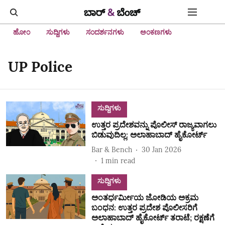
ಹೋಂ
ಸುದ್ದಿಗಳು
ಸಂದರ್ಶನಗಳು
ಅಂಕಣಗಳು
UP Police
ಸುದ್ದಿಗಳು
ಉತ್ತರ ಪ್ರದೇಶವನ್ನು ಪೊಲೀಸ್ ರಾಜ್ಯವಾಗಲು
ಬಿಡುವುದಿಲ್ಲ: ಅಲಾಹಾಬಾದ್ ಹೈಕೋರ್ಟ್
Bar & Bench
30 Jan 2026
1
min read
ಸುದ್ದಿಗಳು
ಅಂತರ್ಧರ್ಮೀಯ ಜೋಡಿಯ ಅಕ್ರಮ
ಬಂಧನ: ಉತ್ತರ ಪ್ರದೇಶ ಪೊಲೀಸರಿಗೆ
ಅಲಾಹಾಬಾದ್ ಹೈಕೋರ್ಟ್ ತರಾಟೆ; ರಕ್ಷಣೆಗೆ