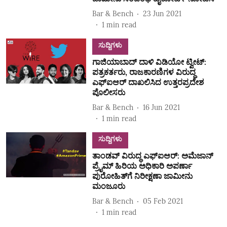
Bar & Bench
23 Jun 2021
1
min read
ಸುದ್ದಿಗಳು
ಗಾಜಿಯಾಬಾದ್ ದಾಳಿ ವಿಡಿಯೋ ಟ್ವೀಟ್:
ಪತ್ರಕರ್ತರು, ರಾಜಕಾರಣಿಗಳ ವಿರುದ್ಧ
ಎಫ್ಐಆರ್ ದಾಖಲಿಸಿದ ಉತ್ತರಪ್ರದೇಶ
ಪೊಲೀಸರು
Bar & Bench
16 Jun 2021
1
min read
ಸುದ್ದಿಗಳು
ತಾಂಡವ್‌ ವಿರುದ್ಧ ಎಫ್‌ಐಆರ್‌: ಅಮೆಜಾನ್‌
ಪ್ರೈಮ್‌ ಹಿರಿಯ ಅಧಿಕಾರಿ ಅಪರ್ಣಾ
ಪುರೋಹಿತ್‌ಗೆ ನಿರೀಕ್ಷಣಾ ಜಾಮೀನು
ಮಂಜೂರು
Bar & Bench
05 Feb 2021
1
min read