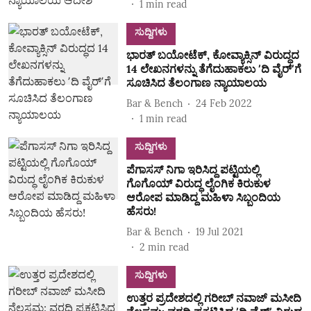
1
min read
ಸುದ್ದಿಗಳು
ಭಾರತ್ ಬಯೋಟೆಕ್, ಕೋವ್ಯಾಕ್ಸಿನ್‌ ವಿರುದ್ಧದ
14 ಲೇಖನಗಳನ್ನು ತೆಗೆದುಹಾಕಲು ʼದಿ ವೈರ್ʼಗೆ
ಸೂಚಿಸಿದ ತೆಲಂಗಾಣ ನ್ಯಾಯಾಲಯ
Bar & Bench
24 Feb 2022
1
min read
ಸುದ್ದಿಗಳು
ಪೆಗಾಸಸ್‌ ನಿಗಾ ಇರಿಸಿದ್ದ ಪಟ್ಟಿಯಲ್ಲಿ
ಗೊಗೊಯ್‌ ವಿರುದ್ಧ ಲೈಂಗಿಕ ಕಿರುಕುಳ
ಆರೋಪ ಮಾಡಿದ್ದ ಮಹಿಳಾ ಸಿಬ್ಬಂದಿಯ
ಹೆಸರು!
Bar & Bench
19 Jul 2021
2
min read
ಸುದ್ದಿಗಳು
ಉತ್ತರ ಪ್ರದೇಶದಲ್ಲಿ ಗರೀಬ್‌ ನವಾಜ್‌ ಮಸೀದಿ