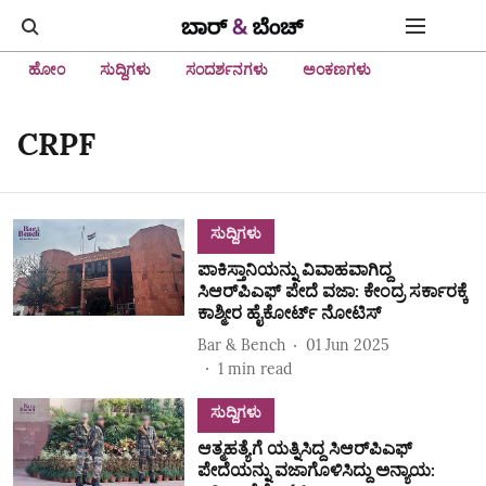
ಹೋಂ
ಸುದ್ದಿಗಳು
ಸಂದರ್ಶನಗಳು
ಅಂಕಣಗಳು
CRPF
ಸುದ್ದಿಗಳು
ಪಾಕಿಸ್ತಾನಿಯನ್ನು ವಿವಾಹವಾಗಿದ್ದ
ಸಿಆರ್‌ಪಿಎಫ್‌ ಪೇದೆ ವಜಾ: ಕೇಂದ್ರ‌ ಸರ್ಕಾರಕ್ಕೆ
ಕಾಶ್ಮೀರ ಹೈಕೋರ್ಟ್ ನೋಟಿಸ್‌
Bar & Bench
01 Jun 2025
1
min read
ಸುದ್ದಿಗಳು
ಆತ್ಮಹತ್ಯೆಗೆ ಯತ್ನಿಸಿದ್ದ ಸಿಆರ್‌ಪಿಎಫ್‌
ಪೇದೆಯನ್ನು ವಜಾಗೊಳಿಸಿದ್ದು ಅನ್ಯಾಯ: