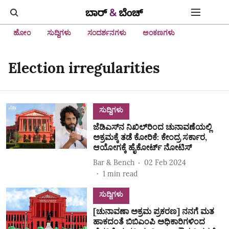
ಹೋಂ
ಸುದ್ದಿಗಳು
ಸಂದರ್ಶನಗಳು
ಅಂಕಣಗಳು
Election irregularities
ಸುದ್ದಿಗಳು
ಜೆಡಿಎಸ್‌ನ ನಿಖಿಲ್‌ರಿಂದ ಚುನಾವಣೆಯಲ್ಲಿ
ಅಕ್ರಮಕ್ಕೆ ತಡೆ ಕೋರಿಕೆ: ಕೇಂದ್ರ ಸರ್ಕಾರ,
ಆಯೋಗಕ್ಕೆ ಹೈಕೋರ್ಟ್‌ ನೋಟಿಸ್‌
Bar & Bench
02 Feb 2024
1
min read
ಸುದ್ದಿಗಳು
[ಚುನಾವಣಾ ಅಕ್ರಮ ಪ್ರಕರಣ] ನನಗೆ ಮತ
ಹಾಕದಂತೆ ಬಿಬಿಎಂಪಿ ಅಧಿಕಾರಿಗಳಿಂದ