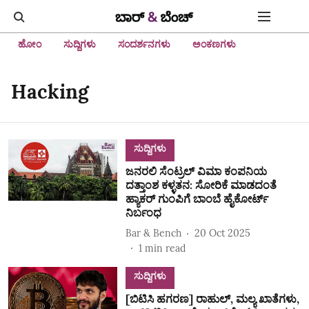
ಹೋಂ
ಸುದ್ದಿಗಳು
ಸಂದರ್ಶನಗಳು
ಅಂಕಣಗಳು
Hacking
ಸುದ್ದಿಗಳು
ಜನರಲಿ ಸೆಂಟ್ರಲ್ ವಿಮಾ ಕಂಪನಿಯ
ದತ್ತಾಂಶ ಕಳ್ಳತನ: ಸೋರಿಕೆ ಮಾಡದಂತೆ
ಹ್ಯಾಕರ್ ಗುಂಪಿಗೆ ಬಾಂಬೆ ಹೈಕೋರ್ಟ್
ನಿರ್ಬಂಧ
Bar & Bench
20 Oct 2025
1
min read
ಸುದ್ದಿಗಳು
[ಬಿಟಿಸಿ ಹಗರಣ] ರಾಹುಲ್‌, ಮಲ್ಯ ಖಾತೆಗಳು,