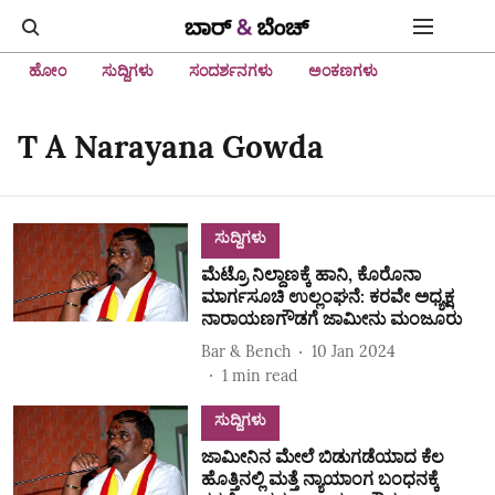
ಹೋಂ
ಸುದ್ದಿಗಳು
ಸಂದರ್ಶನಗಳು
ಅಂಕಣಗಳು
T A Narayana Gowda
ಸುದ್ದಿಗಳು
ಮೆಟ್ರೊ ನಿಲ್ದಾಣಕ್ಕೆ ಹಾನಿ, ಕೊರೊನಾ
ಮಾರ್ಗಸೂಚಿ ಉಲ್ಲಂಘನೆ: ಕರವೇ ಅಧ್ಯಕ್ಷ
ನಾರಾಯಣಗೌಡಗೆ ಜಾಮೀನು ಮಂಜೂರು
Bar & Bench
10 Jan 2024
1
min read
ಸುದ್ದಿಗಳು
ಜಾಮೀನಿನ ಮೇಲೆ ಬಿಡುಗಡೆಯಾದ ಕೆಲ
ಹೊತ್ತಿನಲ್ಲಿ ಮತ್ತೆ ನ್ಯಾಯಾಂಗ ಬಂಧನಕ್ಕೆ