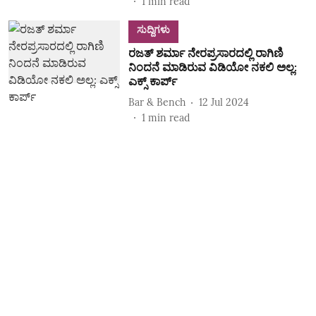
1
min read
ಸುದ್ದಿಗಳು
ರಜತ್ ಶರ್ಮಾ ನೇರಪ್ರಸಾರದಲ್ಲಿ ರಾಗಿಣಿ
ನಿಂದನೆ ಮಾಡಿರುವ ವಿಡಿಯೋ ನಕಲಿ ಅಲ್ಲ:
ಎಕ್ಸ್‌ ಕಾರ್ಪ್‌
Bar & Bench
12 Jul 2024
1
min read