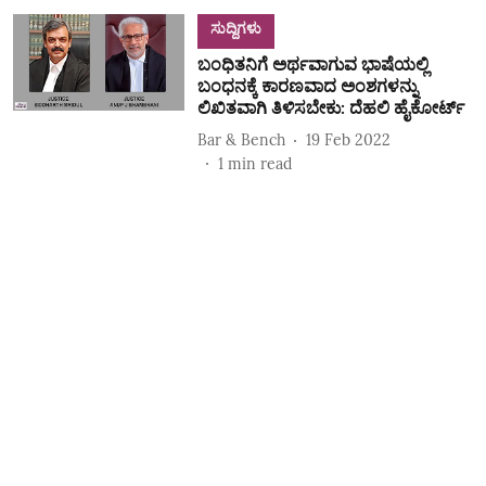
ಸುದ್ದಿಗಳು
ಬಂಧಿತನಿಗೆ ಅರ್ಥವಾಗುವ ಭಾಷೆಯಲ್ಲಿ
ಬಂಧನಕ್ಕೆ ಕಾರಣವಾದ ಅಂಶಗಳನ್ನು
ಲಿಖಿತವಾಗಿ ತಿಳಿಸಬೇಕು: ದೆಹಲಿ ಹೈಕೋರ್ಟ್
Bar & Bench
19 Feb 2022
1
min read