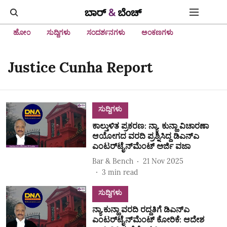
ಹೋಂ
ಸುದ್ದಿಗಳು
ಸಂದರ್ಶನಗಳು
ಅಂಕಣಗಳು
Justice Cunha Report
ಸುದ್ದಿಗಳು
ಕಾಲ್ತುಳಿತ ಪ್ರಕರಣ: ನ್ಯಾ. ಕುನ್ಹಾ ವಿಚಾರಣಾ
ಆಯೋಗದ ವರದಿ ಪ್ರಶ್ನಿಸಿದ್ದ ಡಿಎನ್‌ಎ
ಎಂಟರ್‌ಟೈನ್‌ಮೆಂಟ್‌ ಅರ್ಜಿ ವಜಾ
Bar & Bench
21 Nov 2025
3
min read
ಸುದ್ದಿಗಳು
ನ್ಯಾ.ಕುನ್ಹಾ ವರದಿ ರದ್ದತಿಗೆ ಡಿಎನ್‌ಎ
ಎಂಟರ್‌ಟೈನ್‌ಮೆಂಟ್‌ ಕೋರಿಕೆ: ಆದೇಶ