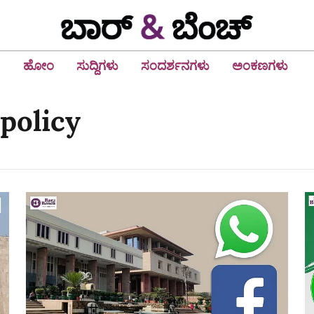
ಹೋಂ
ಸುದ್ದಿಗಳು
ಸಂದರ್ಶನಗಳು
ಅಂಕಣಗಳು
policy