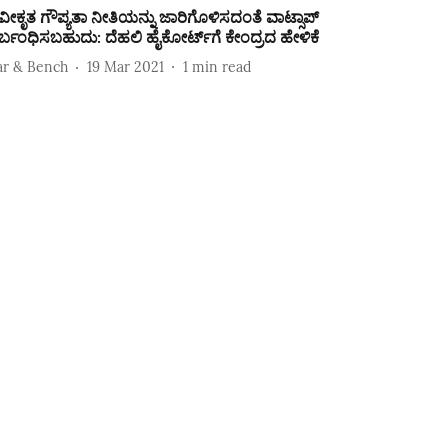
ವೀಕೃತ ಗೌಪ್ಯತಾ ನೀತಿಯನ್ನು ಜಾರಿಗೊಳಿಸದಂತೆ ವಾಟ್ಸಾಪ್‌
ಿರ್ಬಂಧಿಸಬಹುದು: ದೆಹಲಿ ಹೈಕೋರ್ಟ್‌ಗೆ ಕೇಂದ್ರದ ಹೇಳಿಕೆ
ar & Bench
19 Mar 2021
1
min read