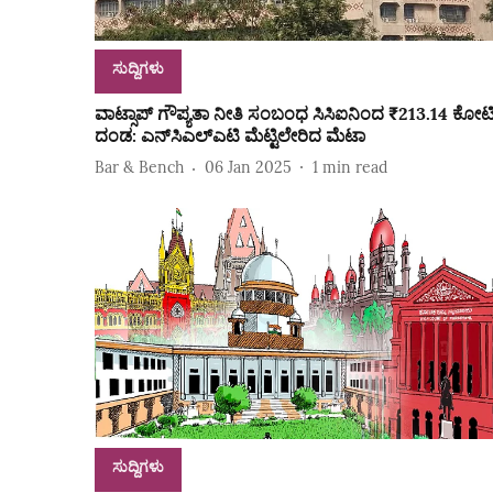
ಸುದ್ದಿಗಳು
ವಾಟ್ಸಾಪ್ ಗೌಪ್ಯತಾ ನೀತಿ ಸಂಬಂಧ ಸಿಸಿಐನಿಂದ ₹213.14 ಕೋಟ
ದಂಡ: ಎನ್‌ಸಿಎಲ್‌ಎಟಿ ಮೆಟ್ಟಿಲೇರಿದ ಮೆಟಾ
Bar & Bench
06 Jan 2025
1
min read
ಸುದ್ದಿಗಳು