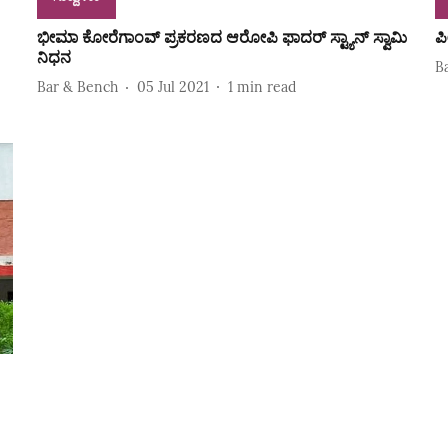
ಭೀಮಾ ಕೋರೆಗಾಂವ್ ಪ್ರಕರಣದ ಆರೋಪಿ ಫಾದರ್ ಸ್ಟ್ಯಾನ್ ಸ್ವಾಮಿ
ಪ
ನಿಧನ
B
Bar & Bench
05 Jul 2021
1
min read