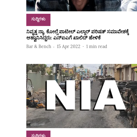
ಸುದ್ದಿಗಳು
ನಿವೃತ್ತ ನ್ಯಾ. ಕೋಲ್ಸೆ ಪಾಟೀಲ್‌ ಎಲ್ಗಾರ್‌ ಪರಿಷತ್‌ ಸಮಾವೇಶಕ್ಕೆ
ಆಹ್ವಾನಿಸಿದ್ದರು: ಎನ್‌ಐಎಗೆ ಖಾಲಿದ್‌ ಹೇಳಿಕೆ
Bar & Bench
15 Apr 2022
1
min read
ಸುದ್ದಿಗಳು