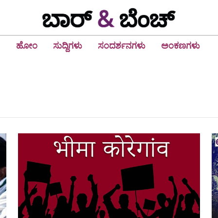
ಹೋಂ
ಸುದ್ದಿಗಳು
ಸಂದರ್ಶನಗಳು
ಅಂಕಣಗಳು