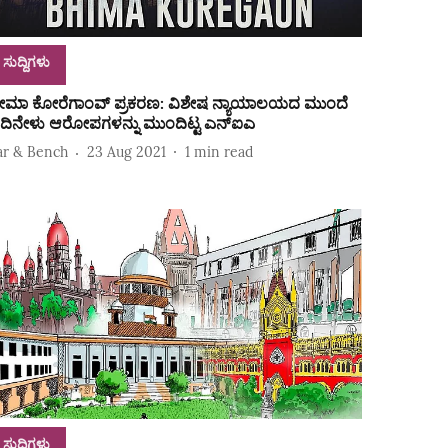
ಸುದ್ದಿಗಳು
ೀಮಾ ಕೋರೆಗಾಂವ್ ಪ್ರಕರಣ: ವಿಶೇಷ ನ್ಯಾಯಾಲಯದ ಮುಂದೆ
ದಿನೇಳು ಆರೋಪಗಳನ್ನು ಮುಂದಿಟ್ಟ ಎನ್ಐಎ
ar & Bench
23 Aug 2021
1
min read
ಸುದ್ದಿಗಳು