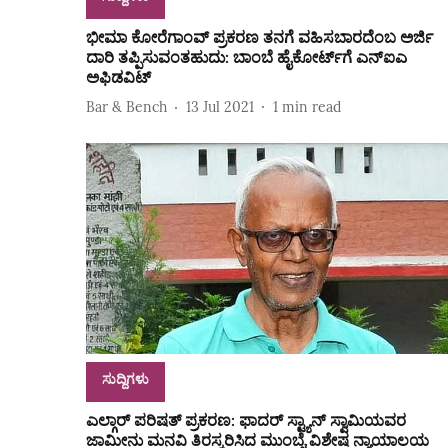
ಭೀಮಾ ಕೋರೆಗಾಂವ್ ಪ್ರಕರಣ ತನಗೆ ವಹಿಸಬಾರದೆಂಬ ಅರ್ಜಿ
ದಾರಿ ತಪ್ಪಿಸುವಂತಹುದು: ಬಾಂಬೆ ಹೈಕೋರ್ಟ್‌ಗೆ ಎನ್ಐಎ
ಅಫಿಡವಿಟ್
Bar & Bench
13 Jul 2021
1
min read
ಸುದ್ದಿಗಳು
ಎಲ್ಗಾರ್‌ ಪರಿಷತ್‌ ಪ್ರಕರಣ: ಫಾದರ್ ಸ್ಟ್ಯಾನ್‌ ಸ್ವಾಮಿಯವರ
ಜಾಮೀನು ಮನವಿ ತಿರಸ್ಕರಿಸಿದ ಮುಂಬೈ ವಿಶೇಷ ನ್ಯಾಯಾಲಯ