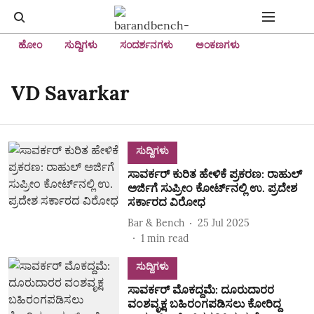
ಹೋಂ
ಸುದ್ದಿಗಳು
ಸಂದರ್ಶನಗಳು
ಅಂಕಣಗಳು
VD Savarkar
ಸುದ್ದಿಗಳು
ಸಾವರ್ಕರ್ ಕುರಿತ ಹೇಳಿಕೆ ಪ್ರಕರಣ: ರಾಹುಲ್
ಅರ್ಜಿಗೆ ಸುಪ್ರೀಂ ಕೋರ್ಟ್‌ನಲ್ಲಿ ಉ. ಪ್ರದೇಶ
ಸರ್ಕಾರದ ವಿರೋಧ
Bar & Bench
25 Jul 2025
1
min read
ಸುದ್ದಿಗಳು
ಸಾವರ್ಕರ್ ಮೊಕದ್ದಮೆ: ದೂರುದಾರರ
ವಂಶವೃಕ್ಷ ಬಹಿರಂಗಪಡಿಸಲು ಕೋರಿದ್ದ