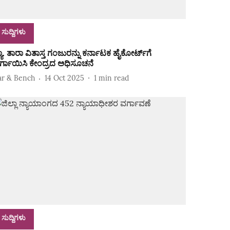
ಸುದ್ದಿಗಳು
್ಯಾ. ತಾರಾ ವಿತಾಸ್ತ ಗಂಜುರನ್ನು ಕರ್ನಾಟಕ ಹೈಕೋರ್ಟ್‌ಗೆ
ರ್ಗಾಯಿಸಿ ಕೇಂದ್ರದ ಅಧಿಸೂಚನೆ
ar & Bench
14 Oct 2025
1
min read
ಸುದ್ದಿಗಳು