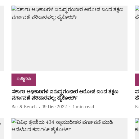
ಸುದ್ದಿಗಳು
ಸರ್ಕಾರಿ ಅಧಿಕಾರಿಗಳ ವಿರುದ್ಧ ಗಂಭೀರ ಆರೋಪ ಬಂದ ತಕ್ಷಣ
ವ
ವರ್ಗಾವಣೆ ಪರಿಹಾರವಲ್ಲ: ಹೈಕೋರ್ಟ್‌
ಹ
Bar & Bench
19 Dec 2022
1
min read
B