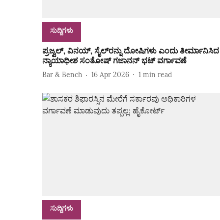
ಸುದ್ದಿಗಳು
ಪ್ರಜ್ವಲ್‌, ವಿನಯ್‌, ಸೈಲ್‌ರನ್ನು ದೋಷಿಗಳು ಎಂದು ತೀರ್ಮಾನಿಸಿದ
ನ್ಯಾಯಾಧೀಶ ಸಂತೋಷ್‌ ಗಜಾನನ್‌ ಭಟ್‌ ವರ್ಗಾವಣೆ
Bar & Bench
16 Apr 2026
1
min read
ಸುದ್ದಿಗಳು