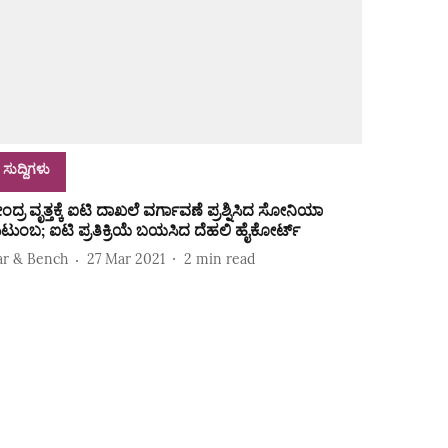
ಸುದ್ದಿಗಳು
ಂದ್ರ ವೃತ್ತಕ್ಕೆ ಐಟಿ ದಾಖಲೆ ವರ್ಗಾವಣೆ ಪ್ರಶ್ನಿಸಿದ ಸೋನಿಯಾ
ುಟುಂಬ; ಐಟಿ ಪ್ರತಿಕ್ರಿಯೆ ಬಯಸಿದ ದೆಹಲಿ ಹೈಕೋರ್ಟ್‌
ar & Bench
27 Mar 2021
2
min read