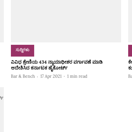
ಸುದ್ದಿಗಳು
ವಿವಿಧ ಶ್ರೇಣಿಯ 434 ನ್ಯಾಯಾಧೀಶರ ವರ್ಗಾವಣೆ ಮಾಡಿ
ಕೇ
ಆದೇಶಿಸಿದ ಕರ್ನಾಟಕ ಹೈಕೋರ್ಟ್
ಕ
Bar & Bench
17 Apr 2021
1
min read
B