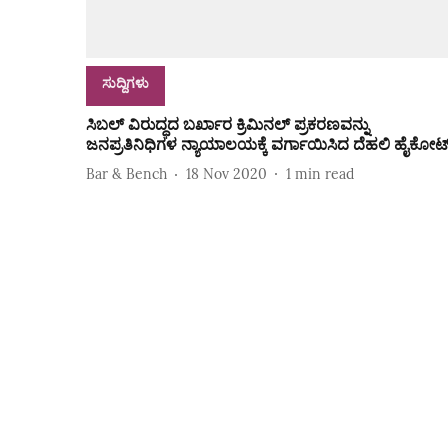
ಸುದ್ದಿಗಳು
ಸಿಬಲ್ ವಿರುದ್ಧದ ಬರ್ಖಾರ ಕ್ರಿಮಿನಲ್‌ ಪ್ರಕರಣವನ್ನು
ಜನಪ್ರತಿನಿಧಿಗಳ ನ್ಯಾಯಾಲಯಕ್ಕೆ ವರ್ಗಾಯಿಸಿದ ದೆಹಲಿ ಹೈಕೋರ್
Bar & Bench
18 Nov 2020
1
min read