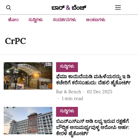
ಹೋಂ
ಸುದ್ದಿಗಳು
ಸಂದರ್ಶನಗಳು
ಅಂಕಣಗಳು
CrPC
ಸುದ್ದಿಗಳು
ಫೆಮಾ ಕಾಯಿದೆಯಡಿ ಮಹಿಳೆಯರನ್ನು ಇ ಡಿ
ಕಚೇರಿಗೆ ಕರೆಸಬಹುದು: ದೆಹಲಿ ಹೈಕೋರ್ಟ್
Bar & Bench
02 Dec 2025
1
min read
ಸುದ್ದಿಗಳು
ಬಿಎನ್ಎಸ್ಎಸ್ ಅಡಿ ಲಭ್ಯ ಇರುವ ರಕ್ಷಣೆಗೆ
ಬೌದ್ಧಿಕ ಅಸಾಮರ್ಥ್ಯವುಳ್ಳ ಆರೋಪಿ ಅರ್ಹ:
ಕೇರಳ ಹೈಕೋರ್ಟ್