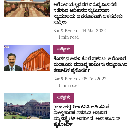
ಆರೋಪಿಯಲ್ಲದವರ ವಿರುದ್ಧ ವಿಚಾರಣೆ
ನಡೆಸುವ ಅಧಿಕಾರವನ್ನುವಿಚಾರಣಾ
ನ್ಯಾಯಾಲಯ ಅಪರೂಪವಾಗಿ ಬಳಸಬೇಕು:
ಸುಪ್ರೀಂ
Bar & Bench
14 Mar 2022
1
min read
ಸುದ್ದಿಗಳು
ಕೊಡಗಿನ ಅವಳಿ ಕೊಲೆ ಪ್ರಕರಣ: ಆರೋಪಿಗೆ
ಮಂಜೂರು ಮಾಡಿದ್ದ ಜಾಮೀನು ರದ್ದುಪಡಿಸಿದ
ಕರ್ನಾಟಕ ಹೈಕೋರ್ಟ್‌
Bar & Bench
05 Feb 2022
1
min read
ಸುದ್ದಿಗಳು
[ಚುಟುಕು] ಸಿಆರ್‌ಪಿಸಿ ಅಡಿ ತನಿಖೆ
ಮೇಲ್ವಿಚಾರಣೆ ನಡೆಸುವ ಅಧಿಕಾರ
ಮ್ಯಾಜಿಸ್ಟ್ರೇಟ್ ಅವರಿಗಿದೆ: ಅಲಾಹಾಬಾದ್
ಹೈಕೋರ್ಟ್