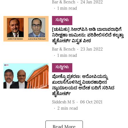
Bar & Bench
24 Jan 2022
1
min read
ಸುದ್ದಿಗಳು
[ಚುಟುಕು] ಸಿಆರ್‌ಪಿಸಿ ಅಡಿ ಬಾಲಾಪರಾಧಿಗೆ
ನಿರೀಕ್ಷಣಾ ಜಾಮೀನು: ಪರಿಶೀಲಿಸಲಿದೆ ಕಲ್ಕತ್ತಾ
ಹೈಕೋರ್ಟ್ ವಿಸ್ತೃತ ಪೀಠ
Bar & Bench
23 Jan 2022
1
min read
ಸುದ್ದಿಗಳು
ಪೋಕ್ಸೊ ಪ್ರಕರಣ: ಆರೋಪಿಯನ್ನು
ಖುಲಾಸೆಗೊಳಿಸಿದ್ದ ವಿಚಾರಣಾಧೀನ
ನ್ಯಾಯಾಲಯದ ಆದೇಶ ಬದಿಗೆ ಸರಿಸಿದ
ಹೈಕೋರ್ಟ್‌
Siddesh M S
06 Oct 2021
2
min read
Read More