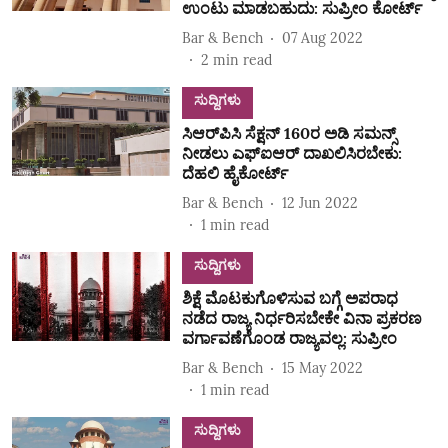
ಉಂಟು ಮಾಡಬಹುದು: ಸುಪ್ರೀಂ ಕೋರ್ಟ್
Bar & Bench
07 Aug 2022
2
min read
ಸುದ್ದಿಗಳು
ಸಿಆರ್‌ಪಿಸಿ ಸೆಕ್ಷನ್ 160ರ ಅಡಿ ಸಮನ್ಸ್
ನೀಡಲು ಎಫ್‌ಐಆರ್ ದಾಖಲಿಸಿರಬೇಕು:
ದೆಹಲಿ ಹೈಕೋರ್ಟ್
Bar & Bench
12 Jun 2022
1
min read
ಸುದ್ದಿಗಳು
ಶಿಕ್ಷೆ ಮೊಟಕುಗೊಳಿಸುವ ಬಗ್ಗೆ ಅಪರಾಧ
ನಡೆದ ರಾಜ್ಯ ನಿರ್ಧರಿಸಬೇಕೇ ವಿನಾ ಪ್ರಕರಣ
ವರ್ಗಾವಣೆಗೊಂಡ ರಾಜ್ಯವಲ್ಲ: ಸುಪ್ರೀಂ
Bar & Bench
15 May 2022
1
min read
ಸುದ್ದಿಗಳು