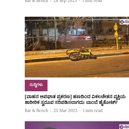
Bar & Bench
28 Sep 2023
1
min read
ಸುದ್ದಿಗಳು
[ವಾಹನ ಅಪಘಾತ ಪ್ರಕರಣ] ಹಣದಿಂದ ವಿಕಲಚೇತನ ವ್ಯಕ್ತಿಯ
ಶಾರೀರಿಕ ಸ್ವರೂಪ ಸರಿಪಡಿಸಲಾಗದು: ಬಾಂಬೆ ಹೈಕೋರ್ಟ್
Bar & Bench
25 Mar 2023
1
min read