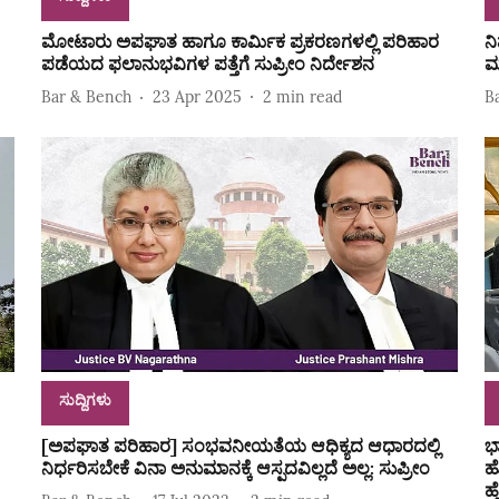
ಮೋಟಾರು ಅಪಘಾತ ಹಾಗೂ ಕಾರ್ಮಿಕ ಪ್ರಕರಣಗಳಲ್ಲಿ ಪರಿಹಾರ
ನ
ಪಡೆಯದ ಫಲಾನುಭವಿಗಳ ಪತ್ತೆಗೆ ಸುಪ್ರೀಂ ನಿರ್ದೇಶನ
ಮ
Bar & Bench
23 Apr 2025
2
min read
B
ಸುದ್ದಿಗಳು
[ಅಪಘಾತ ಪರಿಹಾರ] ಸಂಭವನೀಯತೆಯ ಆಧಿಕ್ಯದ ಆಧಾರದಲ್ಲಿ
ಭ
ನಿರ್ಧರಿಸಬೇಕೆ ವಿನಾ ಅನುಮಾನಕ್ಕೆ ಆಸ್ಪದವಿಲ್ಲದೆ ಅಲ್ಲ: ಸುಪ್ರೀಂ
ಹ
ಹ