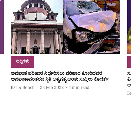
ಸುದ್ದಿಗಳು
ಅಪಘಾತ ಪರಿಹಾರ ನಿರ್ಧರಿಸಲು ಪರಿಹಾರ ಕೋರಿದವರ
ಸ
ಅಪಘಾತಾನಂತರದ ಸ್ಥಿತಿ ಅತ್ಯಗತ್ಯ ಅಂಶ: ಸುಪ್ರೀಂ ಕೋರ್ಟ್
ವ
ಅ
Bar & Bench
28 Feb 2022
1
min read
B