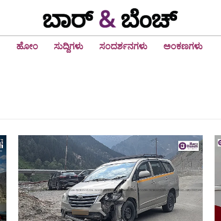
ಹೋಂ
ಸುದ್ದಿಗಳು
ಸಂದರ್ಶನಗಳು
ಅಂಕಣಗಳು