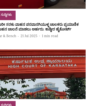
ಸುದ್ದಿಗಳು
ಾರೀ ಸರಕು ವಾಹನ ಪರವಾನಗಿಯುಳ್ಳ ಚಾಲಕರು ಪ್ರಯಾಣಿಕ
ಾಹನ ಚಾಲನೆ ಮಾಡಲು ಅರ್ಹರು: ಕಾಶ್ಮೀರ ಹೈಕೋರ್ಟ್
ar & Bench
21 Jul 2025
1
min read
ಸುದ್ದಿಗಳು