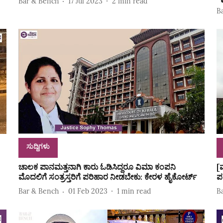
Bar & Bench
17 Jul 2023
2
min read
B
ಸುದ್ದಿಗಳು
ಚಾಲಕ ಪಾನಮತ್ತನಾಗಿ ಕಾರು ಓಡಿಸಿದ್ದರೂ ವಿಮಾ ಕಂಪನಿ
[
ಮೊದಲಿಗೆ ಸಂತ್ರಸ್ತರಿಗೆ ಪರಿಹಾರ ನೀಡಬೇಕು: ಕೇರಳ ಹೈಕೋರ್ಟ್
ಪ
Bar & Bench
01 Feb 2023
1
min read
B