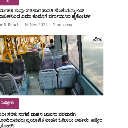
ಿರ್ವಾಹಕ ಸಾವು: ಪರಿಹಾರ ಪಾವತಿ ಹೊಣೆಯನ್ನು ಬಸ್‌
ಾಲೀಕನಿಂದ ವಿಮಾ ಕಂಪೆನಿಗೆ ವರ್ಗಾಯಿಸಿದ ಹೈಕೋರ್ಟ್‌
ar & Bench
16 Nov 2023
2
min read
ಸುದ್ದಿಗಳು
ಾರೀ ಸರಕು ಸಾಗಣೆ ವಾಹನ ಚಾಲನಾ ಪರವಾನಗಿ
ೊಂದಿರುವವರು ಪ್ರಯಾಣಿಕ ವಾಹನ ಓಡಿಸಲು ಅರ್ಹರು: ಕಾಶ್ಮೀರ
ೈಕೋರ್ಟ್