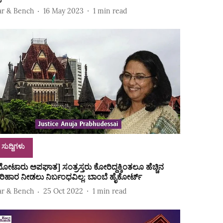
ar & Bench
16 May 2023
1
min read
ಸುದ್ದಿಗಳು
ಮೋಟಾರು ಅಪಘಾತ] ಸಂತ್ರಸ್ತರು ಕೋರಿದ್ದಕ್ಕಿಂತಲೂ ಹೆಚ್ಚಿನ
ರಿಹಾರ ನೀಡಲು ನಿರ್ಬಂಧವಿಲ್ಲ: ಬಾಂಬೆ ಹೈಕೋರ್ಟ್
ar & Bench
25 Oct 2022
1
min read