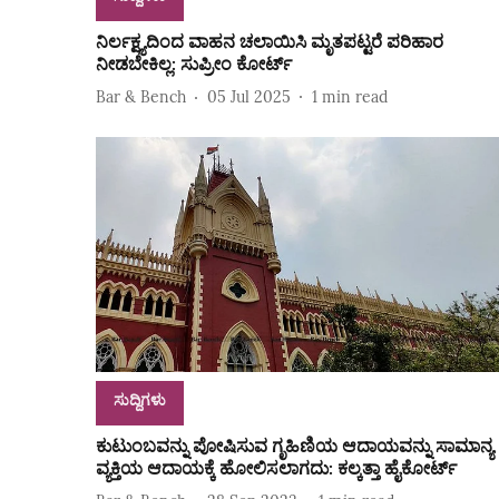
ನಿರ್ಲಕ್ಷ್ಯದಿಂದ ವಾಹನ ಚಲಾಯಿಸಿ ಮೃತಪಟ್ಟರೆ ಪರಿಹಾರ
ನೀಡಬೇಕಿಲ್ಲ: ಸುಪ್ರೀಂ ಕೋರ್ಟ್
Bar & Bench
05 Jul 2025
1
min read
ಸುದ್ದಿಗಳು
ಕುಟುಂಬವನ್ನು ಪೋಷಿಸುವ ಗೃಹಿಣಿಯ ಆದಾಯವನ್ನು ಸಾಮಾನ್ಯ
ವ್ಯಕ್ತಿಯ ಆದಾಯಕ್ಕೆ ಹೋಲಿಸಲಾಗದು: ಕಲ್ಕತ್ತಾ ಹೈಕೋರ್ಟ್