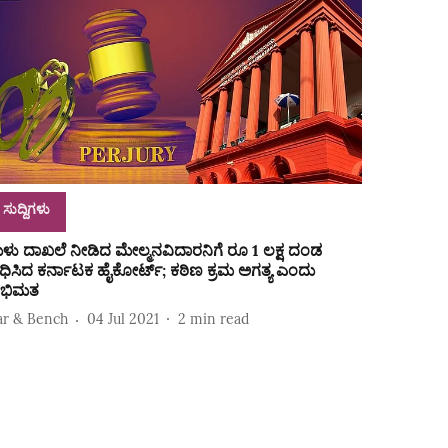
ಸುದ್ದಿಗಳು
ುಳು ದಾಖಲೆ ನೀಡಿದ ಮೇಲ್ಮನವಿದಾರನಿಗೆ ರೂ 1 ಲಕ್ಷ ದಂಡ
ಿಧಿಸಿದ ಕರ್ನಾಟಕ ಹೈಕೋರ್ಟ್; ಕಠಿಣ ಕ್ರಮ ಅಗತ್ಯ ಎಂದು
ಭಿಮತ
ar & Bench
04 Jul 2021
2
min read