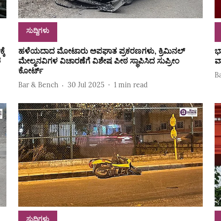
ಸುದ್ದಿಗಳು
ಕೆ
ಹಳೆಯದಾದ ಮೋಟಾರು ಅಪಘಾತ ಪ್ರಕರಣಗಳು, ಕ್ರಿಮಿನಲ್
ಭ
ಶ
ಮೇಲ್ಮನವಿಗಳ ವಿಚಾರಣೆಗೆ ವಿಶೇಷ ಪೀಠ ಸ್ಥಾಪಿಸಿದ ಸುಪ್ರೀಂ
ವ
ಕೋರ್ಟ್
B
Bar & Bench
30 Jul 2025
1
min read
ಸುದ್ದಿಗಳು