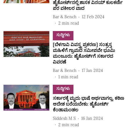
ಹೈಕೋರ್ಟ್‌ನಲ್ಲಿ ಶಾಸಕ ವಿನಯ್‌ ಕುಲಕರ್ಣಿ
ಪರ ವಕೀಲರ ವಾದ
Bar & Bench
12 Feb 2024
2
min read
ಸುದ್ದಿಗಳು
[ಬೆಳಗಾವಿ ವಿವಸ್ತ್ರ ಪ್ರಕರಣ] ಸಂತ್ರಸ್ತ
ಮಹಿಳೆಗೆ ಗ್ರಾಮದ ಸಮೀಪವೇ ಭೂಮಿ
ಮಂಜೂರು: ಹೈಕೋರ್ಟ್‌ಗೆ ಸರ್ಕಾರದ
ವಿವರಣೆ
Bar & Bench
17 Jan 2024
1
min read
ಸುದ್ದಿಗಳು
ಸರ್ಕಾರಕ್ಕೆ ಮೃದು ಭಾಷೆ ಅರ್ಥವಾಗಲ್ಲ, ಕಠಿಣ
ಆದೇಶ ಬರೆಯಬೇಕು: ಹೈಕೋರ್ಟ್‌
ಕೆಂಡಾಮಂಡಲ
Siddesh M S
16 Jan 2024
2
min read