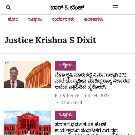
ಹೋಂ
ಸುದ್ದಿಗಳು
ಸಂದರ್ಶನಗಳು
ಅಂಕಣಗಳು
Justice Krishna S Dixit
ಸುದ್ದಿಗಳು
ಮೆಗಾ ಕೃಷಿ ಮಾರುಕಟ್ಟೆ ನಿರ್ಮಾಣಕ್ಕಾಗಿ 272
ಎಕರೆ ಭೂಸ್ವಾಧೀನ ಮಾಡಿದ್ದ ರಾಜ್ಯ ಸರ್ಕಾರದ
ಆದೇಶ ಎತ್ತಿಹಿಡಿದ ಹೈಕೋರ್ಟ್‌
Bar & Bench
04 Feb 2025
2
min read
ಸುದ್ದಿಗಳು
ಸನಾತನ ಧರ್ಮ ಕುರಿತ ಹೇಳಿಕೆ:
ಕಾರ್ಯಕ್ರಮದ ಸಂಘಟಕರ ವಿರುದ್ಧದ