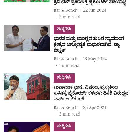
ಕ್ರಿಮಿನಲ್‌ ಪ್ರಕರಣಕ್ಕೆ ಹೈಕೋರ್ಟ್‌ ತಡೆಯಾಜ್ಞೆ
Bar & Bench
22 Jun 2024
2
min read
ಸುದ್ದಿಗಳು
ಭಾರತ ಮತ್ತು ಬಾಂಗ್ಲ ನಡುವಿನ ನ್ಯಾಯಾಂಗ
ಕ್ಷೇತ್ರದ ಅನ್ಯೋನ್ಯತೆ ಮಧುರವಾಗಿದೆ: ನ್ಯಾ.
ದೀಕ್ಷಿತ್‌
Bar & Bench
16 May 2024
1
min read
ಸುದ್ದಿಗಳು
ಚುನಾವಣಾ ಭಾಷೆ, ವಿಷಯ, ಪ್ರಸ್ತುತಿಯ
ಕುಸಿತಕ್ಕೆ ಹೈಕೋರ್ಟ್‌ ಕಳವಳ: ಡಿಕೆಶಿ ವಿರುದ್ಧದ
ಎಫ್‌ಐಆರ್‌ಗೆ ತಡೆ
Bar & Bench
25 Apr 2024
2
min read
ಸುದ್ದಿಗಳು