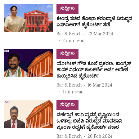
ಸುದ್ದಿಗಳು
ಕೇಂದ್ರ ಸಚಿವೆ ಶೋಭಾ ಕರಂದ್ಲಾಜೆ ವಿರುದ್ಧದ
ಎಫ್‌ಐಆರ್‌ಗೆ ಹೈಕೋರ್ಟ್‌ ತಡೆ
Bar & Bench
23 Mar 2024
2
min read
ಸುದ್ದಿಗಳು
ಯೋಗೀಶ್‌ ಗೌಡ ಕೊಲೆ ಪ್ರಕರಣ: ಕಾಂಗ್ರೆಸ್‌
ಶಾಸಕ ವಿನಯ್‌ ಕುಲಕರ್ಣಿ ಅರ್ಜಿ ಆದೇಶ
ಕಾಯ್ದಿರಿಸಿದ ಹೈಕೋರ್ಟ್‌
Bar & Bench
16 Mar 2024
1
min read
ಸುದ್ದಿಗಳು
ವರ್ಚಸ್ಸಿಗೆ ಹಾನಿ ವ್ಯವಸ್ಥೆ ದೃಷ್ಟಿಯಿಂದ
ಒಳಿತಲ್ಲ; ಬಿಜೆಪಿ ವಿರುದ್ಧದ ಮಾನಹಾನಿ
ಪ್ರಕರಣ ರದ್ದತಿಗೆ ಹೈಕೋರ್ಟ್‌ ನಕಾರ
Bar & Bench
26 Feb 2024