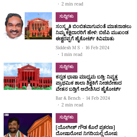
2
min read
ಸುದ್ದಿಗಳು
ಸಂಸ್ಕೃತಿ ಬಿಂಬಿತವಾಗುವಂತೆ ಮಾತನಾಡಲು
ನಿಮ್ಮ ಕಕ್ಷಿದಾರರಿಗೆ ಹೇಳಿ: ಬಿಜೆಪಿ ಮುಖಂಡ
ಈಶ್ವರಪ್ಪಗೆ ಹೈಕೋರ್ಟ್‌ ಕಿವಿಮಾತು
Siddesh M S
16 Feb 2024
1
min read
ಸುದ್ದಿಗಳು
ಕನ್ನಡ ಭಾಷಾ ಮಾಧ್ಯಮ ಬಡ್ತಿ: ನಿವೃತ್ತ
ಪ್ರಾಥಮಿಕ ಶಾಲಾ ಶಿಕ್ಷಕಿಗೆ ನೀಡಬೇಕಾದ
ವೇತನ ಬಡ್ತಿಗೆ ಆದೇಶಿಸಿದ ಹೈಕೋರ್ಟ್‌
Bar & Bench
14 Feb 2024
2
min read
ಸುದ್ದಿಗಳು
[ಯೋಗೀಶ್‌ ಗೌಡ ಕೊಲೆ ಪ್ರಕರಣ]
ದೋಷಾರೋಪ ನಿಗದಿಯಲ್ಲಿ ದೋಷ: