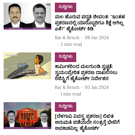
ಸುದ್ದಿಗಳು
ಮಲ ಹೊರುವ ಪದ್ಧತಿ ಜೀವಂತ: "ಇಂತಹ
ಪ್ರಕರಣದಲ್ಲಿ ಯಾರೊಬ್ಬರಿಗೂ ಶಿಕ್ಷೆ ಆಗಿಲ್ಲ
ಏಕೆ?" ಹೈಕೋರ್ಟ್‌ ಕಿಡಿ
Bar & Bench
08 Jan 2024
2
min read
ಸುದ್ದಿಗಳು
ಕಾರ್ಮಿಕರಿಂದ ಮಲಗುಂಡಿ ಸ್ವಚ್ಛತೆ:
ಸ್ವಯಂಪ್ರೇರಿತ ಪ್ರಕರಣ ದಾಖಲಿಸಲು
ರಿಜಿಸ್ಟ್ರಿಗೆ ಹೈಕೋರ್ಟ್‌ ನಿರ್ದೇಶನ
Bar & Bench
03 Jan 2024
1
min read
ಸುದ್ದಿಗಳು
[ಬೆಳಗಾವಿ ವಿವಸ್ತ್ರ ಪ್ರಕರಣ] ಲಿಖಿತ
ಅನುಮತಿ ಪಡೆಯದೇ ಸಂತ್ರಸ್ತೆ ಭೇಟಿಗೆ
ಅವಕಾಶವಿಲ್ಲ: ಹೈಕೋರ್ಟ್‌