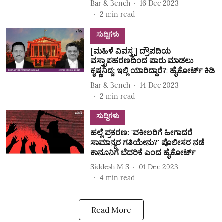
Bar & Bench
16 Dec 2023
2
min read
ಸುದ್ದಿಗಳು
[ಮಹಿಳೆ ವಿವಸ್ತ್ರ] ದ್ರೌಪದಿಯ
ವಸ್ತ್ರಾಪಹರಣದಿಂದ ಪಾರು ಮಾಡಲು
ಕೃಷ್ಣನಿದ್ದ; ಇಲ್ಲಿ ಯಾರಿದ್ದಾರೆ?: ಹೈಕೋರ್ಟ್‌ ಕಿಡಿ
Bar & Bench
14 Dec 2023
2
min read
ಸುದ್ದಿಗಳು
ಹಲ್ಲೆ ಪ್ರಕರಣ: 'ವಕೀಲರಿಗೆ ಹೀಗಾದರೆ
ಸಾಮಾನ್ಯರ ಗತಿಯೇನು?' ಪೊಲೀಸರ ನಡೆ
ಕಾನೂನಿಗೆ ಬೆದರಿಕೆ ಎಂದ ಹೈಕೋರ್ಟ್‌
Siddesh M S
01 Dec 2023
4
min read
Read More