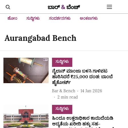
ಹೋಂ
ಸುದ್ದಿಗಳು
ಸಂದರ್ಶನಗಳು
ಅಂಕಣಗಳು
Aurangabad Bench
ಸುದ್ದಿಗಳು
ನೈಲಾನ್ ಮಾಂಜಾ ಬಳಸಿ ಗಾಳಿಪಟ
ಹಾರಿಸಿದರೆ ₹25,000 ದಂಡ: ಬಾಂಬೆ
ಹೈಕೋರ್ಟ್
Bar & Bench
14 Jan 2026
2
min read
ಸುದ್ದಿಗಳು
ಹಿಂದೂ ಉತ್ತರಾಧಿಕಾರ ಕಾಯಿದೆಯಡಿ
ಆದ್ಯತೆಯ ಖರೀದಿ ಹಕ್ಕು ಸಹ-