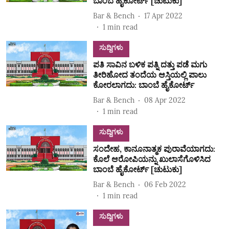
ಬಾಂಬೆ ಹೈಕೋರ್ಟ್ [ಚುಟುಕು]
Bar & Bench
17 Apr 2022
1
min read
ಸುದ್ದಿಗಳು
ಪತಿ ಸಾವಿನ ಬಳಿಕ ಪತ್ನಿ ದತ್ತು ಪಡೆ ಮಗು
ತೀರಿಹೋದ ತಂದೆಯ ಆಸ್ತಿಯಲ್ಲಿ ಪಾಲು
ಕೋರಲಾಗದು: ಬಾಂಬೆ ಹೈಕೋರ್ಟ್‌
Bar & Bench
08 Apr 2022
1
min read
ಸುದ್ದಿಗಳು
ಸಂದೇಹ, ಕಾನೂನಾತ್ಮಕ ಪುರಾವೆಯಾಗದು:
ಕೊಲೆ ಆರೋಪಿಯನ್ನು ಖುಲಾಸೆಗೊಳಿಸಿದ
ಬಾಂಬೆ ಹೈಕೋರ್ಟ್ [ಚುಟುಕು]
Bar & Bench
06 Feb 2022
1
min read
ಸುದ್ದಿಗಳು