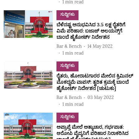
1
min read
ಸುದ್ದಿಗಳು
ಬೆಳೆನಷ್ಟ ಅನುಭವಿಸಿದ 3.5 ಲಕ್ಷ ರೈತರಿಗೆ
ವಿಮೆ ಪರಿಹಾರ: ಬಜಾಜ್ ಅಲಯನ್ಸ್‌ಗೆ
ಬಾಂಬೆ ಹೈಕೋರ್ಟ್ ನಿರ್ದೇಶನ
Bar & Bench
14 May 2022
1
min read
ಸುದ್ದಿಗಳು
ರೈತರು, ಹೋರಾಟಗಾರರ ಮೇಲಿನ ಕ್ರಿಮಿನಲ್
ಮೊಕದ್ದಮೆ ವಾಪಸ್: ತ್ವರಿತ ಕ್ರಮಕ್ಕೆ ಬಾಂಬೆ
ಹೈಕೋರ್ಟ್ ನಿರ್ದೇಶನ [ಚುಟುಕು]
Bar & Bench
03 May 2022
1
min read
ಸುದ್ದಿಗಳು
ಅಪ್ರಾಪ್ತೆ ಮೇಲೆ ಅತ್ಯಾಚಾರ, ಗರ್ಭಪಾತ:
ಆರೋಪಿ ವೈದ್ಯನಿಗೆ ಪರಿಹಾರ ನಿರಾಕರಿಸಿದ