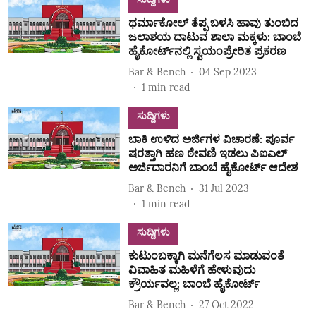
ಥರ್ಮಾಕೋಲ್ ತೆಪ್ಪ ಬಳಸಿ ಹಾವು ತುಂಬಿದ
ಜಲಾಶಯ ದಾಟುವ ಶಾಲಾ ಮಕ್ಕಳು: ಬಾಂಬೆ
ಹೈಕೋರ್ಟ್‌ನಲ್ಲಿ ಸ್ವಯಂಪ್ರೇರಿತ ಪ್ರಕರಣ
Bar & Bench
04 Sep 2023
1
min read
ಸುದ್ದಿಗಳು
ಬಾಕಿ ಉಳಿದ ಅರ್ಜಿಗಳ ವಿಚಾರಣೆ: ಪೂರ್ವ
ಷರತ್ತಾಗಿ ಹಣ ಠೇವಣಿ ಇಡಲು ಪಿಐಎಲ್
ಅರ್ಜಿದಾರನಿಗೆ ಬಾಂಬೆ ಹೈಕೋರ್ಟ್ ಆದೇಶ
Bar & Bench
31 Jul 2023
1
min read
ಸುದ್ದಿಗಳು
ಕುಟುಂಬಕ್ಕಾಗಿ ಮನೆಗೆಲಸ ಮಾಡುವಂತೆ
ವಿವಾಹಿತ ಮಹಿಳೆಗೆ ಹೇಳುವುದು
ಕ್ರೌರ್ಯವಲ್ಲ: ಬಾಂಬೆ ಹೈಕೋರ್ಟ್
Bar & Bench
27 Oct 2022