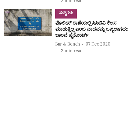
2
min read
ಸುದ್ದಿಗಳು
ಪೊಲೀಸ್‌ ಠಾಣೆಯಲ್ಲಿ ಸಿಸಿಟಿವಿ ಕೆಲಸ
ಮಾಡುತ್ತಿಲ್ಲ ಎಂಬ ವಾದವನ್ನು ಒಪ್ಪಲಾಗದು:
ಬಾಂಬೆ ಹೈಕೋರ್ಟ್‌
Bar & Bench
07 Dec 2020
2
min read