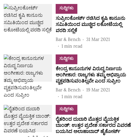
ಸುದ್ದಿಗಳು
ಸುಪ್ರೀಂಕೋರ್ಟ್ ರಚಿಸಿದ ಕೃಷಿ ಕಾನೂನು
ಸಮಿತಿಯಿಂದ ಮುಚ್ಚಿದ ಲಕೋಟೆಯಲ್ಲಿ
ವರದಿ ಸಲ್ಲಿಕೆ
Bar & Bench
31 Mar 2021
1
min read
ಸುದ್ದಿಗಳು
ಕೇಂದ್ರ ಕಾನೂನುಗಳ ವಿರುದ್ಧ ನಿರ್ಣಯ
ಅಂಗೀಕಾರ: ರಾಜ್ಯಗಳು ತಮ್ಮ ಅಭಿಪ್ರಾಯ
ವ್ಯಕ್ತಪಡಿಸುವಂತಿಲ್ಲವೇ ಎಂದ ಸುಪ್ರೀಂ
Bar & Bench
19 Mar 2021
1
min read
ಸುದ್ದಿಗಳು
ರೈತರಿಂದ ದುಬಾರಿ ಮೊತ್ತದ ವೈಯಕ್ತಿಕ
ಬಾಂಡ್‌: ಉತ್ತರ ಪ್ರದೇಶ ಸರ್ಕಾರದ ವಿವರಣೆ
ಬಯಸಿದ ಅಲಾಹಾಬಾದ್‌ ಹೈಕೋರ್ಟ್‌