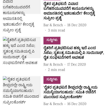
ರೈತರ ಪ್ರತಿಭಟನೆ: ವಿವಾದ
ಬಗೆಹರಿಯುವವರೆಗೆ ಕಾನೂನುಗಳನ್ನು
ಅಮಾನತಿನಲ್ಲಿ ಇಡಬಹುದೇ? ಕೇಂದ್ರಕ್ಕೆ
ಸುಪ್ರೀಂ ಪ್ರಶ್ನೆ
Bar & Bench
18 Dec 2020
3
min read
ಸುದ್ದಿಗಳು
ರೈತರಿಗೆ ಪ್ರತಿಭಟಿಸುವ ಹಕ್ಕು ಇದೆ ಎಂದ
ಸಿಜೆಐ; ಸ್ವತಂತ್ರ ಸಮಿತಿಯಲ್ಲಿ ಪಿ ಸಾಯಿನಾಥ್,
ರೈತ ಸಂಘಟನೆಗಳಿಗೆ ಅವಕಾಶ
Bar & Bench
17 Dec 2020
2
min read
ಸುದ್ದಿಗಳು
'ರೈತರ ಪ್ರತಿಭಟನೆ ಶೀಘ್ರದಲ್ಲೇ ರಾಷ್ಟ್ರೀಯ
ಸಮಸ್ಯೆಯಾಗಬಹುದು': ಸಮಿತಿ ರಚನೆಗೆ
ಮುಂದಾದ ಸುಪ್ರೀಂಕೋರ್ಟ್
Bar & Bench
16 Dec 2020