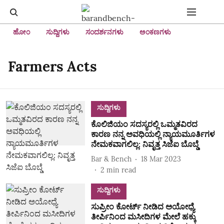
ಹೋಂ
ಸುದ್ದಿಗಳು
ಸಂದರ್ಶನಗಳು
ಅಂಕಣಗಳು
Farmers Acts
ಸುದ್ದಿಗಳು
ಕೊಲಿಜಿಯಂ ಸದಸ್ಯರಲ್ಲಿ ಒಮ್ಮತವಿರದ
ಕಾರಣ ನನ್ನ ಅವಧಿಯಲ್ಲಿ ನ್ಯಾಯಮೂರ್ತಿಗಳ
ನೇಮಕವಾಗಲಿಲ್ಲ: ನಿವೃತ್ತ ಸಿಜೆಐ ಬೊಬ್ಡೆ
Bar & Bench
18 Mar 2023
2
min read
ಸುದ್ದಿಗಳು
ಸುಪ್ರೀಂ ಕೋರ್ಟ್ ನೀಡಿದ ಅಯೋಧ್ಯೆ
ತೀರ್ಪಿನಿಂದ ಮಸೀದಿಗಳ ಮೇಲೆ ಹಕ್ಕು