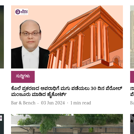
ಸುದ್ದಿಗಳು
ಕೊಲೆ ಪ್ರಕರಣದ ಅಪರಾಧಿಗೆ ಮಗು ಪಡೆಯಲು 30 ದಿನ ಪೆರೋಲ್‌
ನ
ಮಂಜೂರು ಮಾಡಿದ ಹೈಕೋರ್ಟ್‌
ಪ
Bar & Bench
03 Jun 2024
1
min read
B