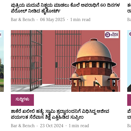
ಪುತ್ರಿಯ ಮದುವೆ ನಿಶ್ಚಯ ಮಾಡಲು ಕೊಲೆ ಅಪರಾಧಿಗೆ 60 ದಿನಗಳ
ತ
ಪೆರೋಲ್‌ ನೀಡಿದ ಹೈಕೋರ್ಟ್‌
ರ
Bar & Bench
06 May 2025
1
min read
B
ಸುದ್ದಿಗಳು
ಶಾಕೆರೆ ಖಲೀಲಿ ಹತ್ಯೆ: ಸ್ವಾಮಿ ಶ್ರದ್ಧಾನಂದನಿಗೆ ವಿಧಿಸಿದ್ದ ಆಜೀವ
ಪ
ಪರ್ಯಂತ ಸೆರೆವಾಸ ಶಿಕ್ಷೆ ಎತ್ತಿಹಿಡಿದ ಸುಪ್ರೀಂ
ಬ
Bar & Bench
23 Oct 2024
1
min read
B