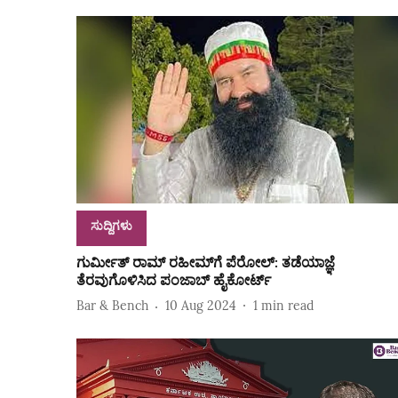
ಸುದ್ದಿಗಳು
ಗುರ್ಮೀತ್ ರಾಮ್ ರಹೀಮ್‌ಗೆ ಪೆರೋಲ್: ತಡೆಯಾಜ್ಞೆ
ತೆರವುಗೊಳಿಸಿದ ಪಂಜಾಬ್ ಹೈಕೋರ್ಟ್
Bar & Bench
10 Aug 2024
1
min read