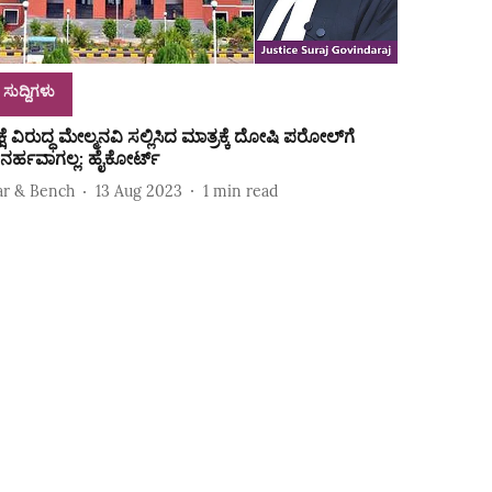
ಸುದ್ದಿಗಳು
ಕ್ಷೆ ವಿರುದ್ಧ ಮೇಲ್ಮನವಿ ಸಲ್ಲಿಸಿದ ಮಾತ್ರಕ್ಕೆ ದೋಷಿ ಪರೋಲ್‌ಗೆ
ನರ್ಹವಾಗಲ್ಲ: ಹೈಕೋರ್ಟ್‌
ar & Bench
13 Aug 2023
1
min read