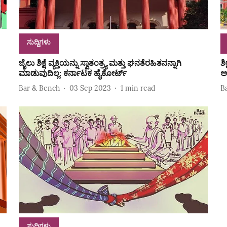
ಸುದ್ದಿಗಳು
ಜೈಲು ಶಿಕ್ಷೆ ವ್ಯಕ್ತಿಯನ್ನು ಸ್ವಾತಂತ್ರ್ಯ ಮತ್ತು ಘನತೆರಹಿತನನ್ನಾಗಿ
ಶಿ
ಮಾಡುವುದಿಲ್ಲ: ಕರ್ನಾಟಕ ಹೈಕೋರ್ಟ್
ಅ
Bar & Bench
03 Sep 2023
1
min read
B
ಸುದ್ದಿಗಳು