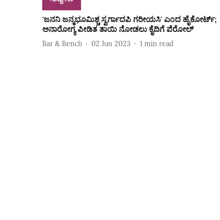
'ಜನನಿ ಜನ್ಮಭೂಮಿಶ್ಚ ಸ್ವರ್ಗಾದಪಿ ಗರೀಯಸಿ' ಎಂದ ಹೈಕೋರ್ಟ್‌;
ಅನಾರೋಗ್ಯ ಪೀಡಿತ ತಾಯಿ ನೋಡಲು ಕೈದಿಗೆ ಪೆರೋಲ್‌
Bar & Bench
02 Jun 2023
1
min read