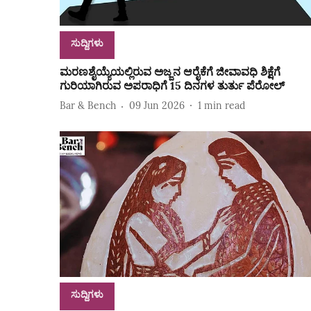
ಸುದ್ದಿಗಳು
ಮರಣಶೈಯ್ಯೆಯಲ್ಲಿರುವ ಅಜ್ಜನ ಆರೈಕೆಗೆ ಜೀವಾವಧಿ ಶಿಕ್ಷೆಗೆ
ಗುರಿಯಾಗಿರುವ ಅಪರಾಧಿಗೆ 15 ದಿನಗಳ ತುರ್ತು ಪೆರೋಲ್‌
Bar & Bench
09 Jun 2026
1
min read
ಸುದ್ದಿಗಳು