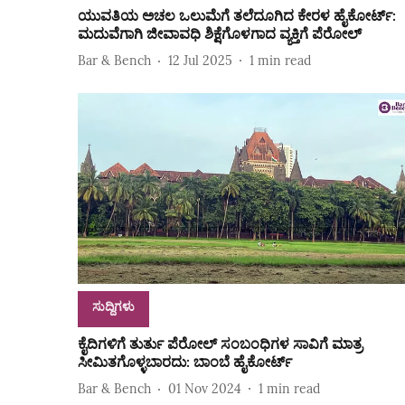
ಯುವತಿಯ ಅಚಲ ಒಲುಮೆಗೆ ತಲೆದೂಗಿದ ಕೇರಳ ಹೈಕೋರ್ಟ್:
ಮದುವೆಗಾಗಿ ಜೀವಾವಧಿ ಶಿಕ್ಷೆಗೊಳಗಾದ ವ್ಯಕ್ತಿಗೆ ಪೆರೋಲ್
Bar & Bench
12 Jul 2025
1
min read
ಸುದ್ದಿಗಳು
ಕೈದಿಗಳಿಗೆ ತುರ್ತು ಪೆರೋಲ್‌ ಸಂಬಂಧಿಗಳ ಸಾವಿಗೆ ಮಾತ್ರ
ಸೀಮಿತಗೊಳ್ಳಬಾರದು: ಬಾಂಬೆ ಹೈಕೋರ್ಟ್‌
Bar & Bench
01 Nov 2024
1
min read