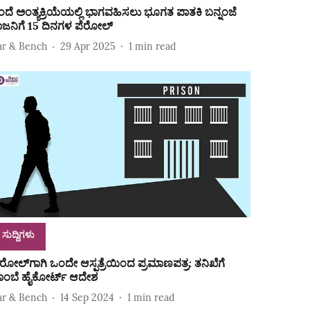
ಂದೆ ಅಂತ್ಯಕ್ರಿಯೆಯಲ್ಲಿ ಭಾಗವಹಿಸಲು ಭೂಗತ ಪಾತಕಿ ಬನ್ನಂಜೆ
ಾಜನಿಗೆ 15 ದಿನಗಳ ಪೆರೋಲ್‌
ar & Bench
29 Apr 2025
1
min read
ಸುದ್ದಿಗಳು
ೆರೋಲ್‌ಗಾಗಿ ಒಂದೇ ಆಸ್ಪತ್ರೆಯಿಂದ ಪ್ರಮಾಣಪತ್ರ: ತನಿಖೆಗೆ
ಾಂಬೆ ಹೈಕೋರ್ಟ್ ಆದೇಶ
ar & Bench
14 Sep 2024
1
min read