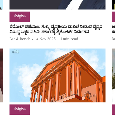
ಸುದ್ದಿಗಳು
ಪೆರೋಲ್‌ ಪಡೆಯಲು ಸುಳ್ಳು ವೈದ್ಯಕೀಯ ದಾಖಲೆ ನೀಡುವ ವೈದ್ಯರ
ಅ
ವಿರುದ್ಧ ಎಚ್ಚರ ವಹಿಸಿ: ಸರ್ಕಾರಕ್ಕೆ ಹೈಕೋರ್ಟ್‌ ನಿರ್ದೇಶನ
ಕ
Bar & Bench
14 Nov 2025
1
min read
B
ಸುದ್ದಿಗಳು