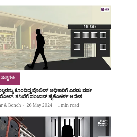
ಸುದ್ದಿಗಳು
ಾಲ್ವರನ್ನು ಕೊಂದಿದ್ದ ಪೊಲೀಸ್ ಅಧಿಕಾರಿಗೆ ಎರಡು ವರ್ಷ
ೆರೋಲ್: ತನಿಖೆಗೆ ಪಂಜಾಬ್ ಹೈಕೋರ್ಟ್ ಆದೇಶ
ar & Bench
26 May 2024
1
min read