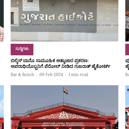
ಸುದ್ದಿಗಳು
ಬಿಲ್ಕಿಸ್ ಬಾನೊ ಸಾಮೂಹಿಕ ಅತ್ಯಾಚಾರ ಪ್ರಕರಣ:
ಪ
ಅಪರಾಧಿಯೊಬ್ಬನಿಗೆ ಪೆರೋಲ್ ನೀಡಿದ ಗುಜರಾತ್ ಹೈಕೋರ್ಟ್
ಹ
Bar & Bench
09 Feb 2024
1
min read
B