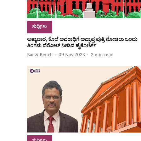
ಸುದ್ದಿಗಳು
ಅತ್ಯಾಚಾರ, ಕೊಲೆ ಅಪರಾಧಿಗೆ ಅಪ್ರಾಪ್ತ ಪುತ್ರಿ ನೋಡಲು ಒಂದು
ತಿಂಗಳು ಪೆರೋಲ್‌ ನೀಡಿದ ಹೈಕೋರ್ಟ್‌
Bar & Bench
09 Nov 2023
2
min read
ಸುದ್ದಿಗಳು