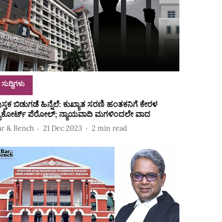
ಸುದ್ದಿಗಳು
ುಸ್ತಕ ಬಿಡುಗಡೆ ಹಿನ್ನೆಲೆ: ಕುಖ್ಯಾತ ಸರಣಿ ಹಂತಕನಿಗೆ ಕೇರಳ
ೈಕೋರ್ಟ್‌ ಪೆರೋಲ್‌; ನ್ಯಾಯವಾದಿ ಮಗಳಿಂದಲೇ ವಾದ
ar & Bench
21 Dec 2023
2
min read