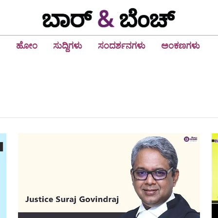
ಹೋಂ
ಸುದ್ದಿಗಳು
ಸಂದರ್ಶನಗಳು
ಅಂಕಣಗಳು