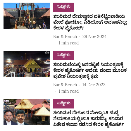
ಸುದ್ದಿಗಳು
ಶಬರಿಮಲೆ ದೇವಸ್ಥಾನದ ಪತಿನೆಟ್ಟಂಪಾಡಿಯ
ಮೇಲೆ ಫೋಟೋ, ವಿಡಿಯೋಗೆ ಅವಕಾಶವಿಲ್ಲ:
ಕೇರಳ ಹೈಕೋರ್ಟ್‌
Bar & Bench
29 Nov 2024
1
min read
ಸುದ್ದಿಗಳು
ಶಬರಿಮಲೆಯಲ್ಲಿ ಜನದಟ್ಟಣೆ ನಿಯಂತ್ರಣಕ್ಕೆ
ಕೇರಳ ಹೈಕೋರ್ಟ್ ಆದೇಶ: ಪಂಪಾ ಮೂಲಕ
ಪ್ರವೇಶ ನಿಯಂತ್ರಣಕ್ಕೆ ಕ್ರಮ
Bar & Bench
14 Dec 2023
1
min read
ಸುದ್ದಿಗಳು
ಶಬರಿಮಲೆ ದೇಗುಲದ ಮೇಲ್ಶಾಂತಿ ಹುದ್ದೆ
ನೇಮಕಾತಿಯಲ್ಲಿ ಜಾತಿ ತಾರತಮ್ಯ: ಶನಿವಾರ
ವಿಶೇಷ ಕಲಾಪ ನಡೆಸಿದ ಕೇರಳ ಹೈಕೋರ್ಟ್