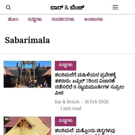
ಹೋಂ
ಸುದ್ದಿಗಳು
ಸಂದರ್ಶನಗಳು
ಅಂಕಣಗಳು
Sabarimala
ಸುದ್ದಿಗಳು
ಶಬರಿಮಲೆಗೆ ಮಹಿಳೆಯರ ಪ್ರವೇಶಕ್ಕೆ
ತಕರಾರು: ಏಪ್ರಿಲ್ 7ರಿಂದ ವಿಚಾರಣೆ
ನಡೆಸಲಿದೆ 9 ನ್ಯಾಯಮೂರ್ತಿಗಳ ಸುಪ್ರೀಂ
ಪೀಠ
Bar & Bench
16 Feb 2026
1
min read
ಸುದ್ದಿಗಳು
ಶಬರಿಮಲೆ: ಮತ್ತೊಂದು ಚಿನ್ನಗಳವು