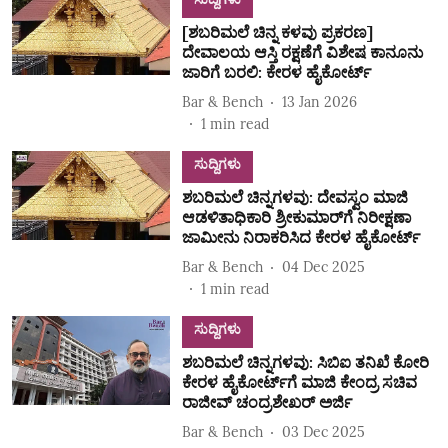
[ಶಬರಿಮಲೆ ಚಿನ್ನ ಕಳವು ಪ್ರಕರಣ]
ದೇವಾಲಯ ಆಸ್ತಿ ರಕ್ಷಣೆಗೆ ವಿಶೇಷ ಕಾನೂನು
ಜಾರಿಗೆ ಬರಲಿ: ಕೇರಳ ಹೈಕೋರ್ಟ್
Bar & Bench
13 Jan 2026
1
min read
ಸುದ್ದಿಗಳು
ಶಬರಿಮಲೆ ಚಿನ್ನಗಳವು: ದೇವಸ್ವಂ ಮಾಜಿ
ಆಡಳಿತಾಧಿಕಾರಿ ಶ್ರೀಕುಮಾರ್‌ಗೆ ನಿರೀಕ್ಷಣಾ
ಜಾಮೀನು ನಿರಾಕರಿಸಿದ ಕೇರಳ ಹೈಕೋರ್ಟ್
Bar & Bench
04 Dec 2025
1
min read
ಸುದ್ದಿಗಳು
ಶಬರಿಮಲೆ ಚಿನ್ನಗಳವು: ಸಿಬಿಐ ತನಿಖೆ ಕೋರಿ
ಕೇರಳ ಹೈಕೋರ್ಟ್‌ಗೆ ಮಾಜಿ ಕೇಂದ್ರ ಸಚಿವ
ರಾಜೀವ್ ಚಂದ್ರಶೇಖರ್ ಅರ್ಜಿ
Bar & Bench
03 Dec 2025