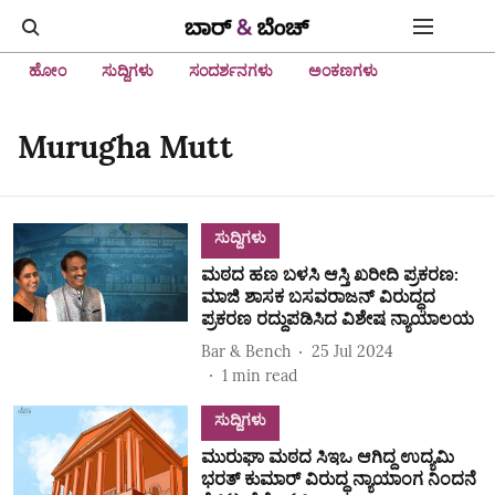
ಹೋಂ
ಸುದ್ದಿಗಳು
ಸಂದರ್ಶನಗಳು
ಅಂಕಣಗಳು
Murugha Mutt
ಸುದ್ದಿಗಳು
ಮಠದ ಹಣ ಬಳಸಿ ಆಸ್ತಿ ಖರೀದಿ ಪ್ರಕರಣ:
ಮಾಜಿ ಶಾಸಕ ಬಸವರಾಜನ್‌ ವಿರುದ್ಧದ
ಪ್ರಕರಣ ರದ್ದುಪಡಿಸಿದ ವಿಶೇಷ ನ್ಯಾಯಾಲಯ
Bar & Bench
25 Jul 2024
1
min read
ಸುದ್ದಿಗಳು
ಮುರುಘಾ ಮಠದ ಸಿಇಒ ಆಗಿದ್ದ ಉದ್ಯಮಿ
ಭರತ್‌ ಕುಮಾರ್ ವಿರುದ್ಧ ನ್ಯಾಯಾಂಗ ನಿಂದನೆ