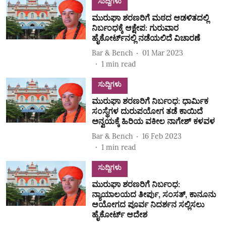
ಸುದ್ದಿಗಳು
ಮುರುಘಾ ಶರಣರಿಗೆ ಮಠದ ಆಡಳಿತದಲ್ಲಿ
ನಿರ್ಬಂಧಕ್ಕೆ ಆಕ್ಷೇಪ: ಗುರುವಾರ
ಹೈಕೋರ್ಟ್‌ನಲ್ಲಿ ನಡೆಯಲಿದೆ ವಿಚಾರಣೆ
Bar & Bench
01 Mar 2023
1
min read
ಸುದ್ದಿಗಳು
ಮುರುಘಾ ಶರಣರಿಗೆ ನಿರ್ಬಂಧ: ಧಾರ್ಮಿಕ
ಸಂಸ್ಥೆಗಳ ದುರುಪಯೋಗ ತಡೆ ಕಾಯಿದೆ
ಅನ್ವಯಕ್ಕೆ ಹಿರಿಯ ವಕೀಲ ನಾಗೇಶ್‌ ಕಳವಳ
Bar & Bench
16 Feb 2023
1
min read
ಸುದ್ದಿಗಳು
ಮುರುಘಾ ಶರಣರಿಗೆ ನಿರ್ಬಂಧ:
ನ್ಯಾಯಾಲಯದ ತೀರ್ಪು, ಸಂಸತ್‌, ಕಾನೂನು
ಆಯೋಗದ ಪೂರ್ವ ನಿದರ್ಶನ ಸಲ್ಲಿಸಲು
ಹೈಕೋರ್ಟ್‌ ಆದೇಶ