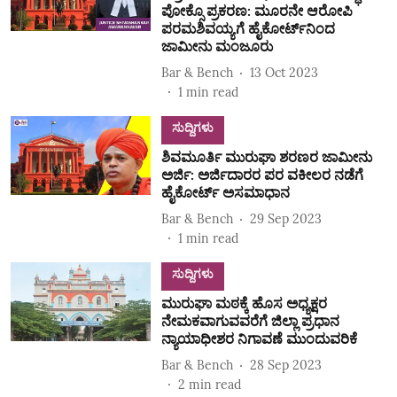
ಪೋಕ್ಸೊ ಪ್ರಕರಣ: ಮೂರನೇ ಆರೋಪಿ
ಪರಮಶಿವಯ್ಯಗೆ ಹೈಕೋರ್ಟ್‌ನಿಂದ
ಜಾಮೀನು ಮಂಜೂರು
Bar & Bench
13 Oct 2023
1
min read
ಸುದ್ದಿಗಳು
ಶಿವಮೂರ್ತಿ ಮುರುಘಾ ಶರಣರ ಜಾಮೀನು
ಅರ್ಜಿ: ಅರ್ಜಿದಾರರ ಪರ ವಕೀಲರ ನಡೆಗೆ
ಹೈಕೋರ್ಟ್‌ ಅಸಮಾಧಾನ
Bar & Bench
29 Sep 2023
1
min read
ಸುದ್ದಿಗಳು
ಮುರುಘಾ ಮಠಕ್ಕೆ ಹೊಸ ಅಧ್ಯಕ್ಷರ
ನೇಮಕವಾಗುವವರೆಗೆ ಜಿಲ್ಲಾ ಪ್ರಧಾನ
ನ್ಯಾಯಾಧೀಶರ ನಿಗಾವಣೆ ಮುಂದುವರಿಕೆ
Bar & Bench
28 Sep 2023
2
min read